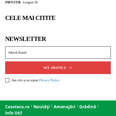
INFO UTIL
4 august 26
CELE MAI CITITE
NEWSLETTER
MĂ ABONEZ
Am citit și acceptat
Privacy Policy
.
Casoteca.ro
Noutăți
Amenajări
Grădină
Info Util