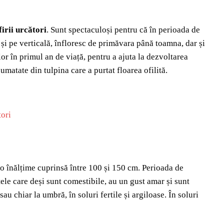
irii urcători
. Sunt spectaculoși pentru că în perioada de
 și pe verticală, înfloresc de primăvara până toamna, dar și
or în primul an de viață, pentru a ajuta la dezvoltarea
jumatate din tulpina care a purtat floarea ofilită.
o înălțime cuprinsă între 100 și 150 cm. Perioada de
tele care deși sunt comestibile, au un gust amar și sunt
au chiar la umbră, în soluri fertile și argiloase. În soluri