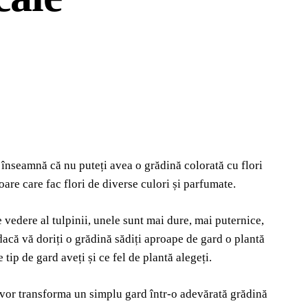
 înseamnă că nu puteți avea o grădină colorată cu flori
oare care fac flori de diverse culori și parfumate.
de vedere al tulpinii, unele sunt mai dure, mai puternice,
dacă vă doriți o grădină sădiți aproape de gard o plantă
tip de gard aveți și ce fel de plantă alegeți.
ă vor transforma un simplu gard într-o adevărată grădină