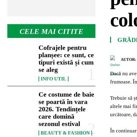
col
CELE MAI CITITE
GRĂD
Cofrajele pentru
planșee: ce sunt, ce
AUTOR:
tipuri există și cum
se aleg
Dacă nu aveț
INFO UTIL
frumoase. În
Ce costume de baie
Trebuie să șt
se poartă în vara
altele mai f
2026. Tendințele
urcătoare, da
care domină
sezonul estival
În continuar
BEAUTY & FASHION