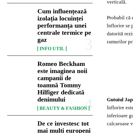
verticală.
Cum influențează
izolația locuinței
Probabil că 
performanța unei
înflorire se
centrale termice pe
datorită rez
gaz
ramurilor pri
INFO UTIL
Romeo Beckham
este imaginea noii
campanii de
toamnă Tommy
Hilfiger dedicată
denimului
Gutuiul Ja
înflorire es
BEAUTY & FASHION
inferioare gu
De ce investesc tot
calcaroase v
mai mulți europeni