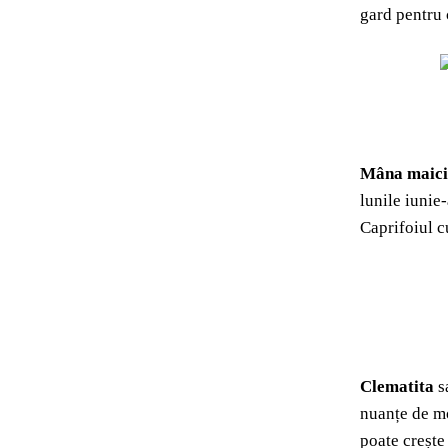
gard pentru 
Mâna maici
lunile iunie
Caprifoiul c
Clematita
sa
nuanțe de mo
poate crește