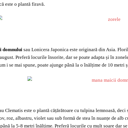
că este o plantă firavă.
i domnului
sau Lonicera Japonica este originară din Asia. Flori
-august. Preferă locurile însorite, dar se poate adapta și în zone
um i se mai spune, poate ajunge până la o înălțime de 10 metri și 
u Clematis este o plantă cățărătoare cu tulpina lemnoasă, deci s
v, roz, albastru, violet sau sub formă de stea în nuanțe de alb cu
 până la 5-8 metri înălțime. Preferă locurile cu mult soare dar s