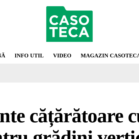
NĂ
INFO UTIL
VIDEO
MAGAZIN CASOTEC
nte cățărătoare cu
tru grădini verti