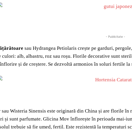
- Publicitate -
cățărătoare
sau Hydrangea Petiolaris crește pe garduri, pergole, 
 culori: alb, albastru, roz sau roșu. Florile decorative sunt ster
înflorire și de creștere. Se dezvoltă armonios în soluri fertile l
v
sau Wisteria Sinensis este originară din China și are florile în
ri și sunt parfumate. Glicina Mov înflorește în perioada mai-iuni
olul trebuie să fie umed, fertil. Este rezistentă la temperaturi s