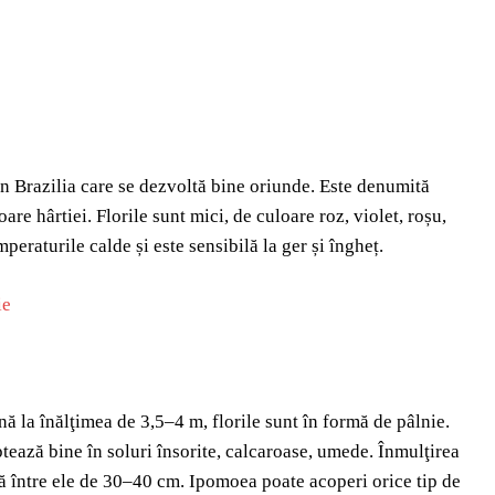
n Brazilia care se dezvoltă bine oriunde. Este denumită
are hârtiei. Florile sunt mici, de culoare roz, violet, roșu,
peraturile calde și este sensibilă la ger și îngheț.
 la înălţimea de 3,5–4 m, florile sunt în formă de pâlnie.
tează bine în soluri însorite, calcaroase, umede. Înmulţirea
ţă între ele de 30–40 cm. Ipomoea poate acoperi orice tip de