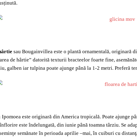
usținută.
hârtie
sau Bougainvillea este o plantă ornamentală, originară di
rea de hârtie” datorită texturii bracteelor foarte fine, asemănăto
iu, galben iar tulpina poate ajunge până la 1-2 metri. Preferă tem
 Ipomoea este originară din America tropicală. Poate ajunge până
înflorire este îndelungată, din iunie până toamna târziu. Se adap
 seminţe semănate în perioada aprilie –mai, în cuiburi cu distan