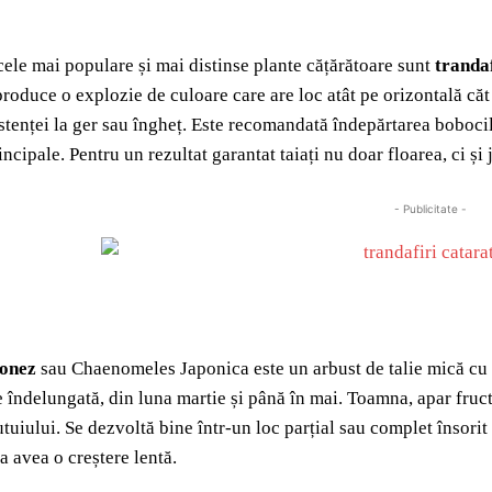
cele mai populare și mai distinse plante cățărătoare sunt
trandaf
 produce o explozie de culoare care are loc atât pe orizontală căt
istenței la ger sau îngheț. Este recomandată îndepărtarea bobocil
ncipale. Pentru un rezultat garantat taiați nu doar floarea, ci și 
- Publicitate -
ponez
sau Chaenomeles Japonica este un arbust de talie mică cu 
te îndelungată, din luna martie și până în mai. Toamna, apar fruc
tuiului. Se dezvoltă bine într-un loc parțial sau complet însorit s
a avea o creștere lentă.