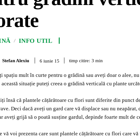
orate
INĂ
INFO UTIL
Stefan Alexiu
timp citire:
3
min
6 iunie 15
i spațiu mult în curte pentru o grădină sau aveți doar o alee, nu
 această situație puteți creea o grădină verticală cu plante urcăt
iți însă că plantele cățărătoare cu flori sunt diferite din punct 
irave. Deci dacă aveți un gard care vă displace sau nu neapărat, 
r aveți grijă să o poată susține gardul, depinde foarte mult de ce 
e vă voi prezenta care sunt plantele cățărătoare cu flori care v