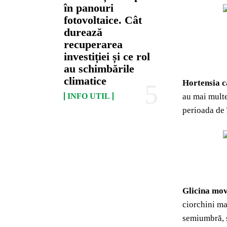
în panouri
fotovoltaice. Cât
durează
recuperarea
investiției și ce rol
au schimbările
climatice
Hortensia 
au mai multe
INFO UTIL
perioada de 
Glicina mo
ciorchini ma
semiumbră, s