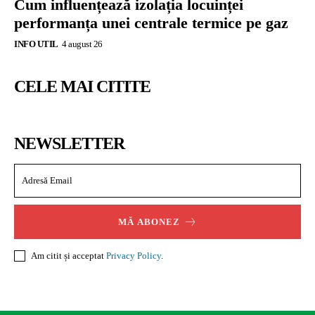
Cum influențează izolația locuinței
performanța unei centrale termice pe gaz
INFO UTIL
4 august 26
CELE MAI CITITE
NEWSLETTER
MĂ ABONEZ
Am citit și acceptat
Privacy Policy
.