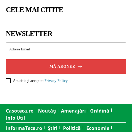
CELE MAI CITITE
NEWSLETTER
MĂ ABONEZ
Am citit și acceptat
Privacy Policy
.
Casoteca.ro
Noutăți
Amenajări
Grădină
Info Util
InformaTeca.ro
Știri
Politică
Economie