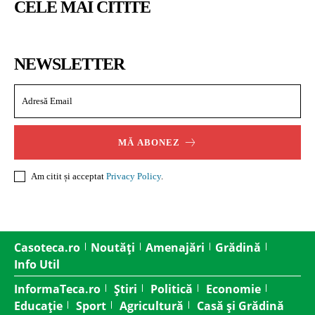
CELE MAI CITITE
NEWSLETTER
MĂ ABONEZ
Am citit și acceptat
Privacy Policy
.
Casoteca.ro
Noutăți
Amenajări
Grădină
Info Util
InformaTeca.ro
Știri
Politică
Economie
Educație
Sport
Agricultură
Casă și Grădină