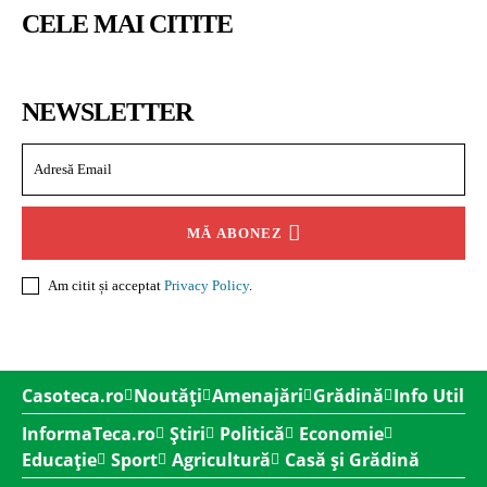
CELE MAI CITITE
NEWSLETTER
MĂ ABONEZ
Am citit și acceptat
Privacy Policy
.
Casoteca.ro
Noutăți
Amenajări
Grădină
Info Util
InformaTeca.ro
Știri
Politică
Economie
Educație
Sport
Agricultură
Casă și Grădină