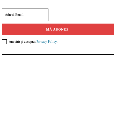
MĂ ABONEZ
Am citit și acceptat
Privacy Policy
.
Casoteca.ro
Noutăți
Amenajări
Grădină
Info Util
InformaTeca.ro
Știri
Politică
Economie
Educație
Sport
Agricultură
Casă și Grădină
Agroteca.ro
La Zi
Produse
Utilaje
Pedagoteca.ro
Știrile din Educație
Preșcolar
Școală
Universitar
Studii în Străinătate
MoneyBuzz
Bani
Business
Tech
Green
Retail
București
English
Goool.ro
Superliga
Liga 2
Liga 3
Steaua
Dinamo
Rapid