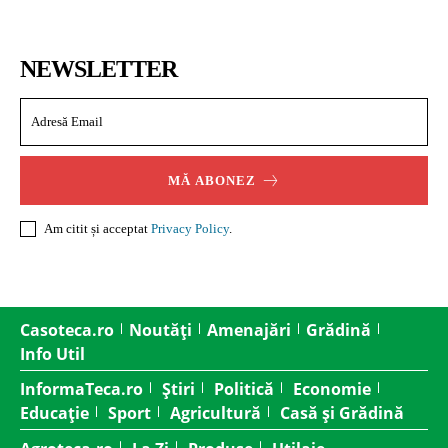
NEWSLETTER
MĂ ABONEZ
Am citit și acceptat
Privacy Policy
.
Casoteca.ro
Noutăți
Amenajări
Grădină
Info Util
InformaTeca.ro
Știri
Politică
Economie
Educație
Sport
Agricultură
Casă și Grădină