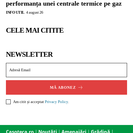
performanța unei centrale termice pe gaz
INFO UTIL
4 august 26
CELE MAI CITITE
NEWSLETTER
MĂ ABONEZ
Am citit și acceptat
Privacy Policy
.
Casoteca.ro
Noutăți
Amenajări
Grădină