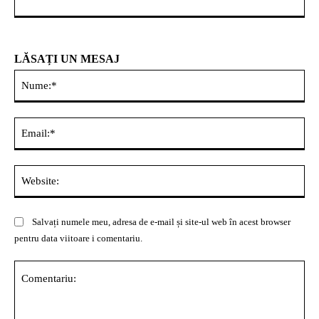
LĂSAȚI UN MESAJ
Nu
Ema
Web
Salvați numele meu, adresa de e-mail și site-ul web în acest browser
pentru data viitoare i comentariu.