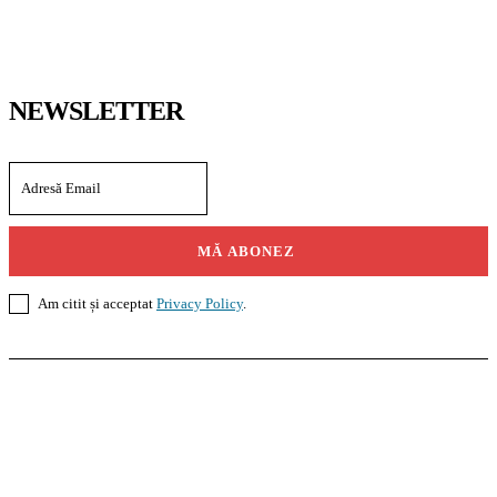
NEWSLETTER
MĂ ABONEZ
Am citit și acceptat
Privacy Policy
.
Casoteca.ro
Noutăți
Amenajări
Grădină
Info Util
InformaTeca.ro
Știri
Politică
Economie
Educație
Sport
Agricultură
Casă și Grădină
Agroteca.ro
La Zi
Produse
Utilaje
Pedagoteca.ro
Știrile din Educație
Preșcolar