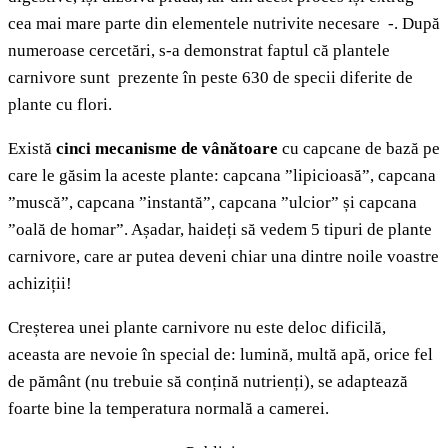
cea mai mare parte din elementele nutrivite necesare -. După
numeroase cercetări, s-a demonstrat faptul că plantele
carnivore sunt prezente în peste 630 de specii diferite de
plante cu flori.
Există
cinci mecanisme de vânătoare
cu capcane de bază pe
care le găsim la aceste plante: capcana ”lipicioasă”, capcana
”muscă”, capcana ”instantă”, capcana ”ulcior” și capcana
”oală de homar”. Așadar, haideți să vedem 5 tipuri de plante
carnivore, care ar putea deveni chiar una dintre noile voastre
achiziții!
Creșterea unei plante carnivore nu este deloc dificilă,
aceasta are nevoie în special de: lumină, multă apă, orice fel
de pământ (nu trebuie să conțină nutrienți), se adaptează
foarte bine la temperatura normală a camerei.