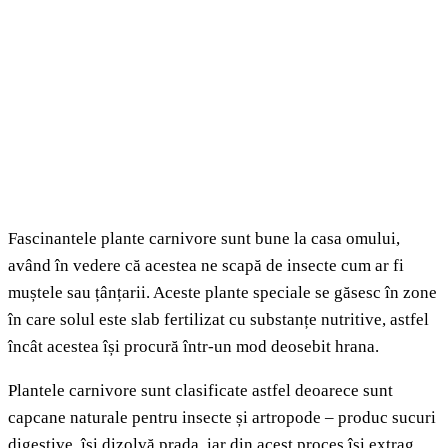
Fascinantele plante carnivore sunt bune la casa omului,
având în vedere că acestea ne scapă de insecte cum ar fi
muștele sau țânțarii. Aceste plante speciale se găsesc în zone
în care solul este slab fertilizat cu substanțe nutritive, astfel
încât acestea își procură într-un mod deosebit hrana.
Plantele carnivore sunt clasificate astfel deoarece sunt
capcane naturale pentru insecte și artropode – produc sucuri
digestive, își dizolvă prada, iar din acest proces își extrag