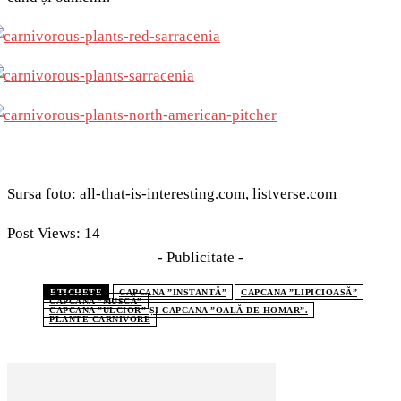
Sursa foto: all-that-is-interesting.com, listverse.com
Post Views:
14
- Publicitate -
ETICHETE
CAPCANA ”INSTANTĂ”
CAPCANA ”LIPICIOASĂ”
CAPCANA ”MUSCĂ”
CAPCANA ”ULCIOR” ȘI CAPCANA ”OALĂ DE HOMAR”.
PLANTE CARNIVORE