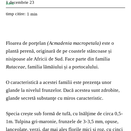
1 decembrie 23
timp citire:
1
min
Floarea de porţelan
(Acmadenia macropetala)
este o
plantă perenă, originară de pe coastele stȃncoase și
nisipoase ale Africii de Sud. Face parte din familia
Rutaceae
, familia lămȃiului și a portocalului.
O caracteristică a acestei familii este prezenţa unor
glande la nivelul frunzelor. Dacă acestea sunt zdrobite,
glande secretă substanţe cu miros caracteristic.
Specia crește sub formă de tufă, cu ȋnălţime de circa 0,5-
1m. Tulpina gri-maronie, frunzele de 3-3,5 mm, opuse,
lanceolate, verzi, dar mai ales florile mici și roz, cu cinci