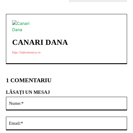
CANARI DANA
http://informateca.ro
1 COMENTARIU
LĂSAȚI UN MESAJ
Nu
Ema