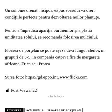
Un sol bine drenat, nisipos, expus soarelui va oferi
condiţiile perfecte pentru dezvoltarea noilor plăntuţe.
Pentru a ȋmpiedica apariţia buruienilor și a păstra
uniditatea solului, se recomandă folosirea mulciului.
Floarea de porţelan se poate așeza de-a lungul aleilor, ȋn
grupuri de 3-5, ȋn compania cȃtorva fire de margaretă
africană, Erica sau Protea.
Sursa foto: https://gd.eppo.int, www.flickr.com
Post Views:
22
- Publicitate -
ETICHETE
ACMADEMIA
FLOAREA DE PORŢELAN