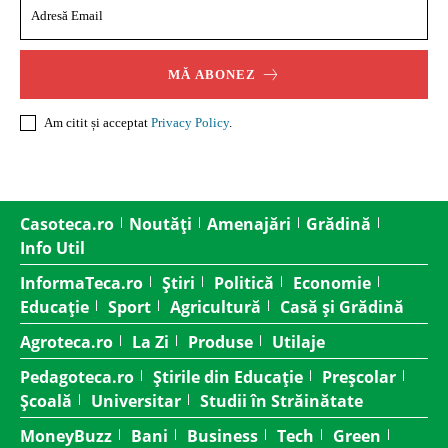
MĂ ABONEZ
Am citit și acceptat
Privacy Policy
.
Casoteca.ro
Noutăți
Amenajări
Grădină
Info Util
InformaTeca.ro
Știri
Politică
Economie
Educație
Sport
Agricultură
Casă și Grădină
Agroteca.ro
La Zi
Produse
Utilaje
Pedagoteca.ro
Știrile din Educație
Preșcolar
Școală
Universitar
Studii în Străinătate
MoneyBuzz
Bani
Business
Tech
Green