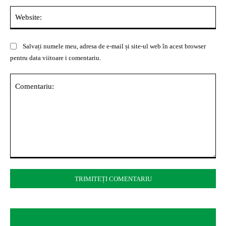
Web
Salvați numele meu, adresa de e-mail și site-ul web în acest browser
pentru data viitoare i comentariu.
Comentariu: