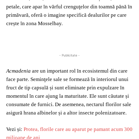
petale, care apar ȋn vȃrful crenguţelor din toamnă pȃnă ȋn
primăvară, oferă o imagine specifică dealurilor pe care
crește ȋn zona Mosselbay.
- Publicitate -
Acmadenia
are un important rol ȋn ecosistemul din care
face parte. Seminţele sale se formează ȋn interiorul unui
fruct de tip capsulă și sunt eliminate prin expulzare ȋn
momentul ȋn care ajung la maturitate. Ele sunt căutate și
consumate de furnici. De asemenea, nectarul florilor sale
asigură hrana albinelor și a altor insecte polenizatoare.
Vezi și:
Protea, florile care au aparut pe pamant acum 300
milioane de ani