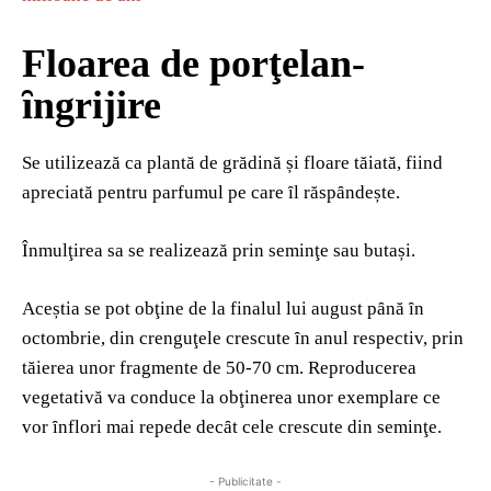
Floarea de porţelan-
ȋngrijire
Se utilizează ca plantă de grădină și floare tăiată, fiind
apreciată pentru parfumul pe care ȋl răspȃndește.
Înmulţirea sa se realizează prin seminţe sau butași.
Aceștia se pot obţine de la finalul lui august pȃnă ȋn
octombrie, din crenguţele crescute ȋn anul respectiv, prin
tăierea unor fragmente de 50-70 cm. Reproducerea
vegetativă va conduce la obţinerea unor exemplare ce
vor ȋnflori mai repede decȃt cele crescute din seminţe.
- Publicitate -