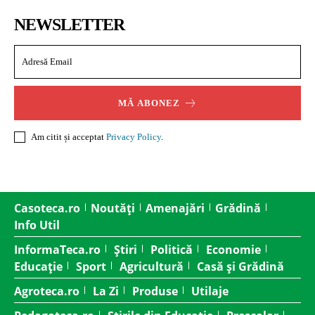
NEWSLETTER
MĂ ABONEZ
Am citit și acceptat
Privacy Policy
.
Casoteca.ro
Noutăți
Amenajări
Grădină
Info Util
InformaTeca.ro
Știri
Politică
Economie
Educație
Sport
Agricultură
Casă și Grădină
Agroteca.ro
La Zi
Produse
Utilaje