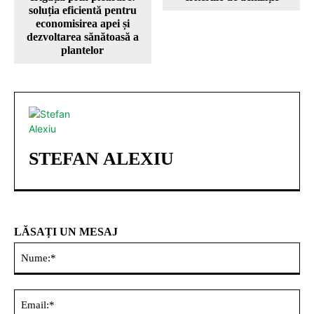
soluția eficientă pentru
economisirea apei și
dezvoltarea sănătoasă a
plantelor
STEFAN ALEXIU
LĂSAȚI UN MESAJ
Nu
Ema