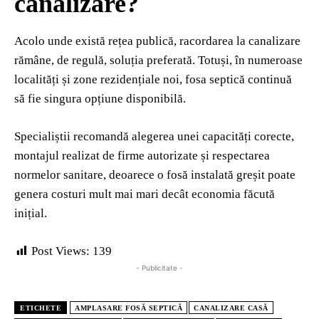
canalizare?
Acolo unde există rețea publică, racordarea la canalizare
rămâne, de regulă, soluția preferată. Totuși, în numeroase
localități și zone rezidențiale noi, fosa septică continuă
să fie singura opțiune disponibilă.
Specialiștii recomandă alegerea unei capacități corecte,
montajul realizat de firme autorizate și respectarea
normelor sanitare, deoarece o fosă instalată greșit poate
genera costuri mult mai mari decât economia făcută
inițial.
Post Views:
139
- Publicitate -
ETICHETE
AMPLASARE FOSĂ SEPTICĂ
CANALIZARE CASĂ