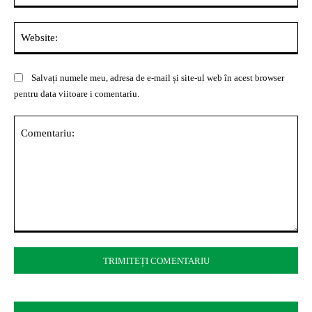
Web
Salvați numele meu, adresa de e-mail și site-ul web în acest browser
pentru data viitoare i comentariu.
Comentariu: