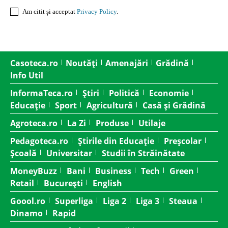
Am citit și acceptat
Privacy Policy
.
Casoteca.ro
Noutăți
Amenajări
Grădină
Info Util
InformaTeca.ro
Știri
Politică
Economie
Educație
Sport
Agricultură
Casă și Grădină
Agroteca.ro
La Zi
Produse
Utilaje
Pedagoteca.ro
Știrile din Educație
Preșcolar
Școală
Universitar
Studii în Străinătate
MoneyBuzz
Bani
Business
Tech
Green
Retail
București
English
Goool.ro
Superliga
Liga 2
Liga 3
Steaua
Dinamo
Rapid