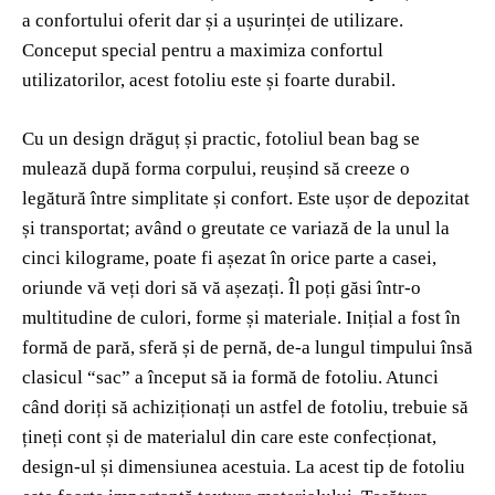
a confortului oferit dar și a ușurinței de utilizare.
Conceput special pentru a maximiza confortul
utilizatorilor, acest fotoliu este și foarte durabil.
Cu un design drăguț și practic, fotoliul bean bag se
mulează după forma corpului, reușind să creeze o
legătură între simplitate și confort. Este ușor de depozitat
și transportat; având o greutate ce variază de la unul la
cinci kilograme, poate fi așezat în orice parte a casei,
oriunde vă veți dori să vă așezați. Îl poți găsi într-o
multitudine de culori, forme și materiale. Inițial a fost în
formă de pară, sferă și de pernă, de-a lungul timpului însă
clasicul “sac” a început să ia formă de fotoliu. Atunci
când doriți să achiziționați un astfel de fotoliu, trebuie să
țineți cont și de materialul din care este confecționat,
design-ul și dimensiunea acestuia. La acest tip de fotoliu