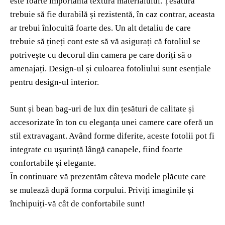
este foarte importantă textura materialului. Țesătura
trebuie să fie durabilă și rezistentă, în caz contrar, aceasta
ar trebui înlocuită foarte des. Un alt detaliu de care
trebuie să țineți cont este să vă asigurați că fotoliul se
potrivește cu decorul din camera pe care doriți să o
amenajați. Design-ul și culoarea fotoliului sunt esențiale
pentru design-ul interior.
Sunt și bean bag-uri de lux din țesături de calitate și
accesorizate în ton cu eleganța unei camere care oferă un
stil extravagant. Având forme diferite, aceste fotolii pot fi
integrate cu ușurință lângă canapele, fiind foarte
confortabile și elegante.
În continuare vă prezentăm câteva modele plăcute care
se mulează după forma corpului. Priviți imaginile și
închipuiți-vă cât de confortabile sunt!