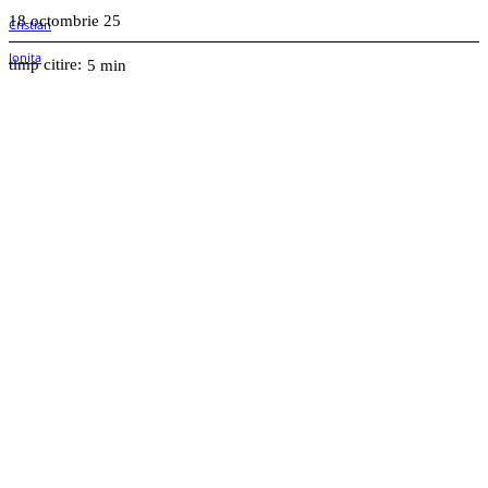
18 octombrie 25
timp citire:
5
min