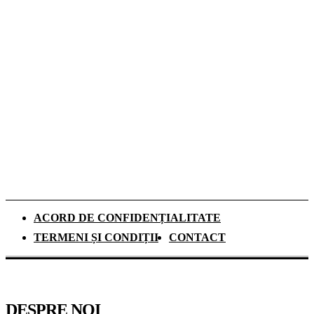
Romeo Beckham este imaginea noii campanii
de toamnă Tommy Hilfiger dedicată
denimului
De ce investesc tot mai mulți europeni în
panouri fotovoltaice. Cât durează
recuperarea investiției și ce rol au
schimbările climatice
ACORD DE CONFIDENȚIALITATE
TERMENI ȘI CONDIȚII
CONTACT
DESPRE NOI