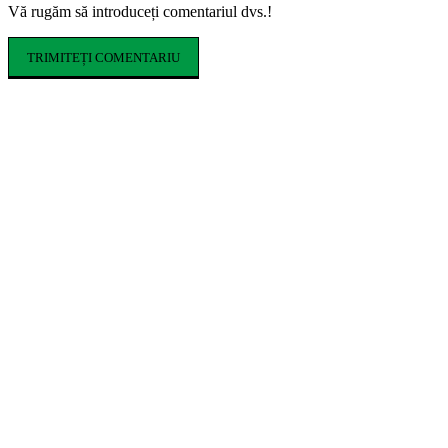
Vă rugăm să introduceți comentariul dvs.!
ARTICOLE POPULARE
Cofrajele pentru planșee: ce sunt, ce tipuri
există și cum se aleg
Ce costume de baie se poartă în vara 2026.
Tendințele care domină sezonul estival
Cum influențează izolația locuinței
performanța unei centrale termice pe gaz