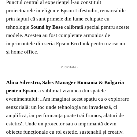
Punctul central al experienței l-au constituit
proiectoarele inteligente Epson Lifestudio, remarcabile
prin faptul că sunt primele din lume echipate cu
tehnologie
Sound by Bose
calibrată special pentru aceste
modele. Acestea au fost completate armonios de
imprimantele din seria Epson EcoTank pentru uz casnic
și home office.
- Publicitate -
Alina Silvestru, Sales Manager Romania & Bulgaria
pentru Epson
, a subliniat viziunea din spatele
evenimentului: „Am imaginat acest spațiu ca o explorare
senzorială: un loc unde tehnologia nu invadează, ci
amplifică, iar performanța poate trăi frumos, alături de
estetică. Unde un proiector sau o imprimantă devin
obiecte funcționale cu rol estetic, sustenabil și creativ,