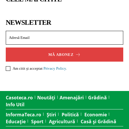
NEWSLETTER
MĂ ABONEZ
Am citit și acceptat
Privacy Policy
.
Casoteca.ro
Noutăți
Amenajări
Grădină
Info Util
InformaTeca.ro
Știri
Politică
Economie
Educație
Sport
Agricultură
Casă și Grădină