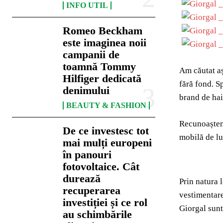
INFO UTIL
Romeo Beckham
este imaginea noii
campanii de
toamnă Tommy
Am căutat aș
Hilfiger dedicată
fără fond. S
denimului
brand de hai
BEAUTY & FASHION
Recunoaștem 
De ce investesc tot
mobilă de lu
mai mulți europeni
în panouri
fotovoltaice. Cât
durează
Prin natura l
recuperarea
vestimentare
investiției și ce rol
Giorgal sunt
au schimbările