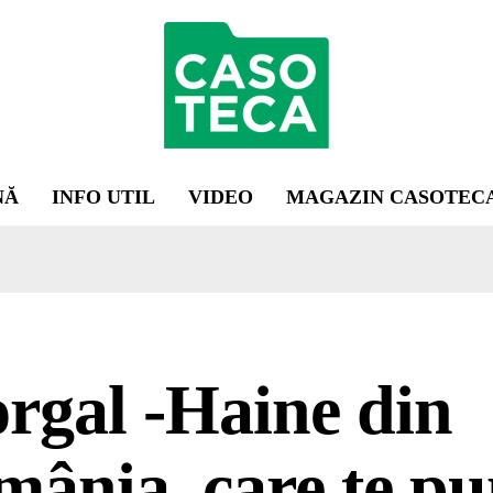
NĂ
INFO UTIL
VIDEO
MAGAZIN CASOTEC
rgal -Haine din
ânia, care te pu