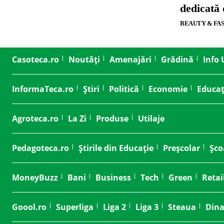
dedicată
BEAUTY & FA
Casoteca.ro
Noutăți
Amenajări
Grădină
Info 
InformaTeca.ro
Știri
Politică
Economie
Educaț
Agroteca.ro
La Zi
Produse
Utilaje
Pedagoteca.ro
Știrile din Educație
Preșcolar
Șco
MoneyBuzz
Bani
Business
Tech
Green
Retai
Goool.ro
Superliga
Liga 2
Liga 3
Steaua
Din