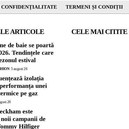
 CONFIDENȚIALITATE
TERMENI ȘI CONDIȚII
LE ARTICOLE
CELE MAI CITITE
me de baie se poartă
026. Tendințele care
zonul estival
SHION
5 august 26
ențează izolația
 performanța unei
termice pe gaz
ugust 26
eckham este
 noii campanii de
ommy Hilfiger