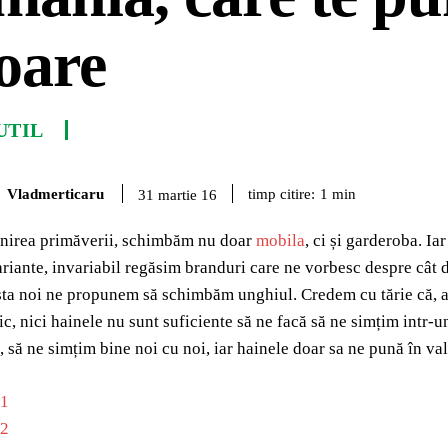
oare
UTIL
Vladmerticaru
timp citire:
1
min
31 martie 16
enirea primăverii, schimbăm nu doar
mobila
, ci și garderoba. I
riante, invariabil regăsim branduri care ne vorbesc despre cât 
ta noi ne propunem să schimbăm unghiul. Credem cu tărie că, aș
tic, nici hainele nu sunt suficiente să ne facă să ne simțim intr
, să ne simțim bine noi cu noi, iar hainele doar sa ne pună în va