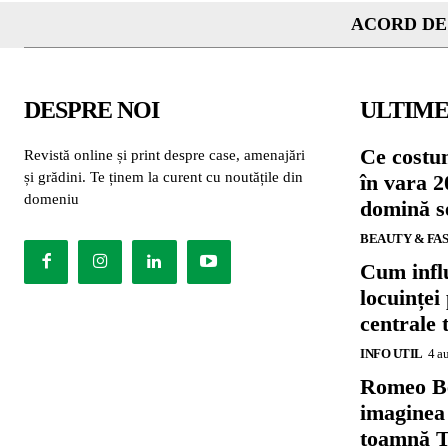
ACORD DE
DESPRE NOI
ULTIME
Ce costu
Revistă online și print despre case, amenajări
și grădini. Te ținem la curent cu noutățile din
în vara 2
domeniu
domină se
BEAUTY & FA
Cum influ
locuinței
centrale 
INFO UTIL
4 a
Romeo B
imaginea
toamnă T