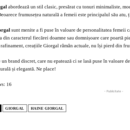
gal
abordează un stil clasic, presărat cu tonuri minimaliste, mod
Deoarece frumusețea naturală a femeii este principalul său atu, ț
orgal
sunt menite a fi puse în valoare de personalitatea femeii ca
ea din caracterul fiecărei doamne sau domnișoare care poartă pie
i rafinament, creațiile Giorgal râmân actuale, nu își pierd din f
 un brand discret, care nu epatează ci se lasă puse în valoare 
turală și elegantă. Ne place!
ws:
16
- Publicitate -
GIORGAL
HAINE GIORGAL