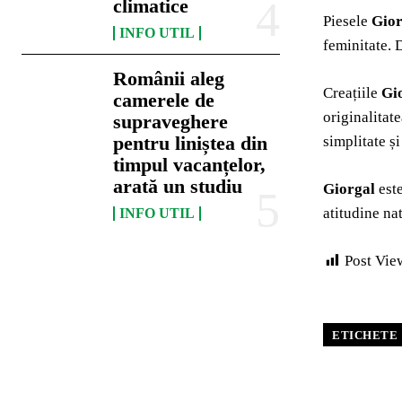
climatice
Piesele
Gior
INFO UTIL
feminitate. 
Românii aleg
Creațiile
Gi
camerele de
originalitat
supraveghere
pentru liniștea din
simplitate ș
timpul vacanțelor,
arată un studiu
Giorgal
este
atitudine na
INFO UTIL
Post Vie
ETICHETE