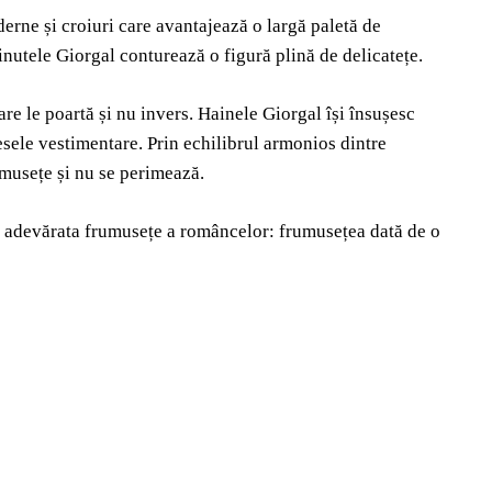
erne și croiuri care avantajează o largă paletă de
inutele Giorgal conturează o figură plină de delicatețe.
re le poartă și nu invers. Hainele Giorgal își însușesc
sele vestimentare. Prin echilibrul armonios dintre
rumusețe și nu se perimează.
de adevărata frumusețe a româncelor: frumusețea dată de o