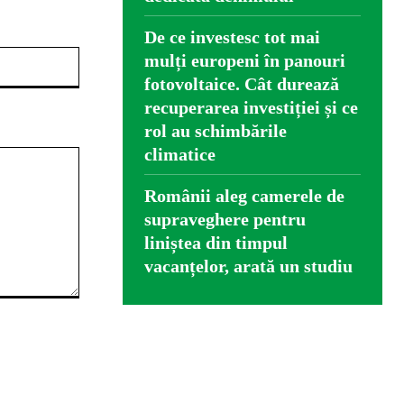
De ce investesc tot mai
Website:
mulți europeni în panouri
fotovoltaice. Cât durează
recuperarea investiției și ce
rol au schimbările
climatice
Românii aleg camerele de
supraveghere pentru
liniștea din timpul
vacanțelor, arată un studiu