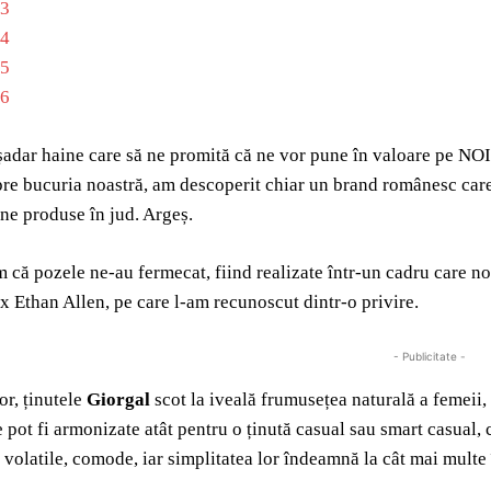
adar haine care să ne promită că ne vor pune în valoare pe NOI, 
pre bucuria noastră, am descoperit chiar un brand românesc care
ne produse în jud. Argeș.
că pozele ne-au fermecat, fiind realizate într-un cadru care n
x Ethan Allen, pe care l-am recunoscut dintr-o privire.
- Publicitate -
or, ținutele
Giorgal
scot la iveală frumusețea naturală a femeii, 
 pot fi armonizate atât pentru o ținută casual sau smart casual, c
 volatile, comode, iar simplitatea lor îndeamnă la cât mai multe î