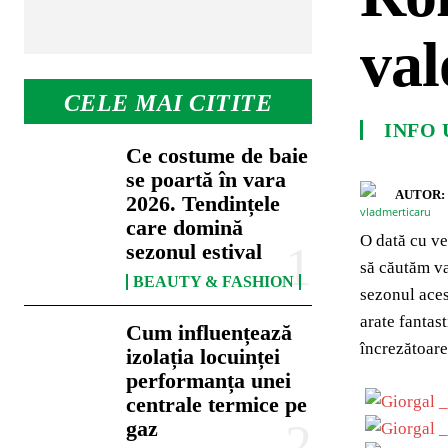
val
CELE MAI CITITE
INFO 
Ce costume de baie
se poartă în vara
AUTOR:
2026. Tendințele
care domină
O dată cu v
sezonul estival
să căutăm va
BEAUTY & FASHION
sezonul aces
arate fantas
Cum influențează
încrezătoare
izolația locuinței
performanța unei
centrale termice pe
gaz