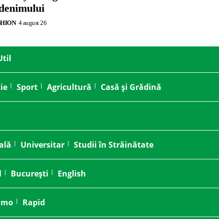
 denimului
SHION
4 august 26
Util
ie
Sport
Agricultură
Casă și Grădină
ală
Universitar
Studii în Străinătate
l
București
English
amo
Rapid