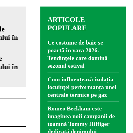
ARTICOLE
POPULARE
Ce costume de baie se
poartă în vara 2026.
e
Tendințele care domină
sezonul estival
lui în
Cum influențează izolația
locuinței performanța unei
centrale termice pe gaz
Romeo Beckham este
imaginea noii campanii de
toamnă Tommy Hilfiger
dedicată denimului