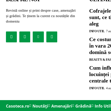
Cofrajele
Revistă online și print despre case, amenajări
și grădini. Te ținem la curent cu noutățile din
sunt, ce 
domeniu
aleg
INFO UTIL
7 a
Ce costu
în vara 2
domină se
BEAUTY & FA
Cum influ
locuinței
centrale 
INFO UTIL
4 a
Casoteca.ro
Noutăți
Amenajări
Grădină
Info Util