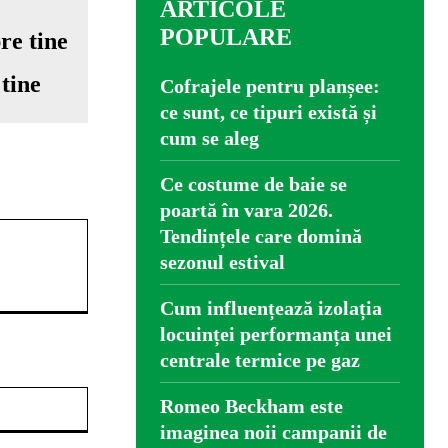
ARTICOLE
POPULARE
 tine
Cofrajele pentru planșee:
ce sunt, ce tipuri există și
cum se aleg
Ce costume de baie se
poartă în vara 2026.
Tendințele care domină
sezonul estival
Cum influențează izolația
locuinței performanța unei
centrale termice pe gaz
Website:
Romeo Beckham este
imaginea noii campanii de