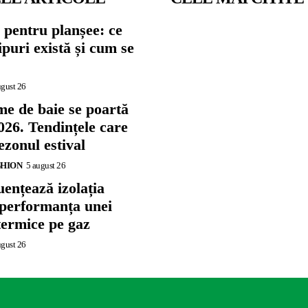
 pentru planșee: ce
tipuri există și cum se
ugust 26
me de baie se poartă
026. Tendințele care
zonul estival
SHION
5 august 26
ențează izolația
 performanța unei
termice pe gaz
ugust 26