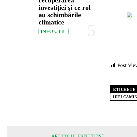
recuperarea
investiției și ce rol
au schimbările
climatice
INFO UTIL
Post Vie
ETICHETE
IDEI CAMI
ARTICOLUL PRECEDENT