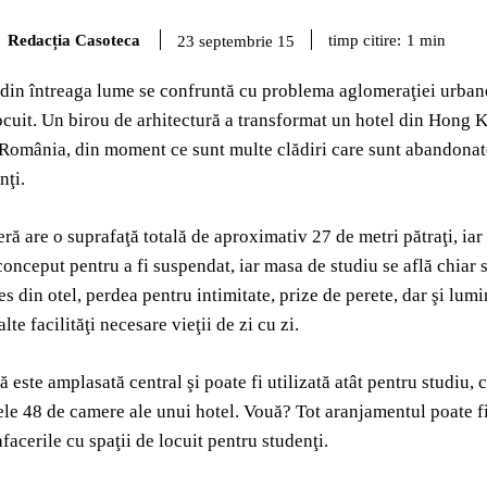
Redacția Casoteca
timp citire:
1
min
23 septembrie 15
 din întreaga lume se confruntă cu problema aglomeraţiei urbane, 
locuit. Un birou de arhitectură a transformat un hotel din Hong 
n România, din moment ce sunt multe clădiri care sunt abandonat
nţi.
ră are o suprafaţă totală de aproximativ 27 de metri pătraţi, iar
conceput pentru a fi suspendat, iar masa de studiu se află chiar s
s din otel, perdea pentru intimitate, prize de perete, dar şi lumi
alte facilităţi necesare vieţii de zi cu zi.
ă este amplasată central şi poate fi utilizată atât pentru studiu,
le 48 de camere ale unui hotel. Vouă? Tot aranjamentul poate fi 
facerile cu spaţii de locuit pentru studenţi.