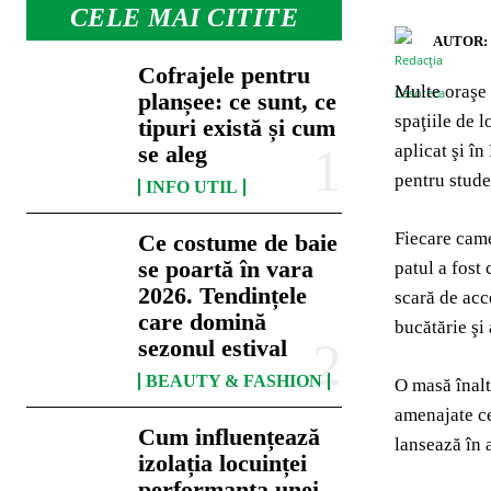
CELE MAI CITITE
AUTOR:
Cofrajele pentru
Multe ora
şe
planșee: ce sunt, ce
spaţiile de 
tipuri există și cum
aplicat şi î
se aleg
pentru stude
INFO UTIL
Fiecare came
Ce costume de baie
se poartă în vara
patul a fost 
2026. Tendințele
scară de acce
care domină
bucătărie şi 
sezonul estival
BEAUTY & FASHION
O masă înalt
amenajate ce
Cum influențează
lansează în a
izolația locuinței
performanța unei