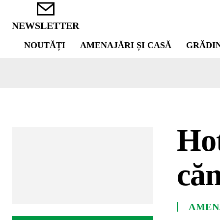
NEWSLETTER
NOUTĂȚI
AMENAJĂRI ȘI CASĂ
GRĂDI
Hot
căm
AMENA