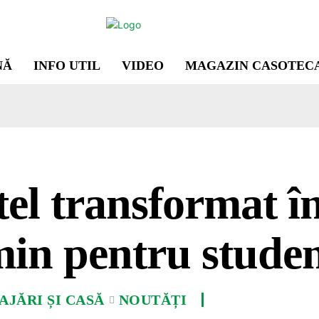
NĂ
INFO UTIL
VIDEO
MAGAZIN CASOTEC
el transformat î
in pentru studen
JĂRI ȘI CASĂ
NOUTĂȚI