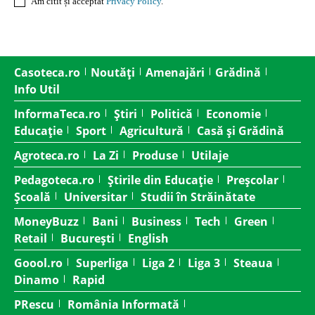
Am citit și acceptat
Privacy Policy
.
Casoteca.ro
Noutăți
Amenajări
Grădină
Info Util
InformaTeca.ro
Știri
Politică
Economie
Educație
Sport
Agricultură
Casă și Grădină
Agroteca.ro
La Zi
Produse
Utilaje
Pedagoteca.ro
Știrile din Educație
Preșcolar
Școală
Universitar
Studii în Străinătate
MoneyBuzz
Bani
Business
Tech
Green
Retail
București
English
Goool.ro
Superliga
Liga 2
Liga 3
Steaua
Dinamo
Rapid
PRescu
România Informată