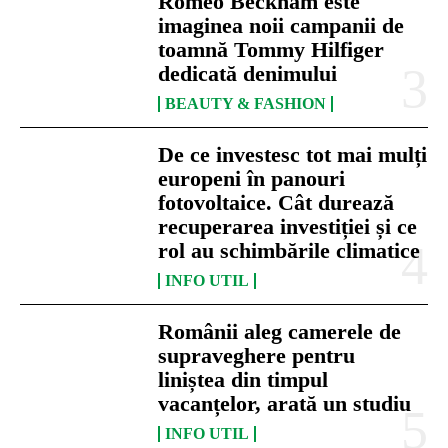
Romeo Beckham este
imaginea noii campanii de
toamnă Tommy Hilfiger
dedicată denimului
BEAUTY & FASHION
De ce investesc tot mai mulți
europeni în panouri
fotovoltaice. Cât durează
recuperarea investiției și ce
rol au schimbările climatice
INFO UTIL
Românii aleg camerele de
supraveghere pentru
liniștea din timpul
vacanțelor, arată un studiu
INFO UTIL