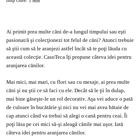
timp citire:
1
min
Ai primit prea multe căni de-a lungul timpului sau eşti
pasionat/ă şi colecţionezi tot felul de căni? Atunci trebuie
să ştii cum să le aranjezi astfel încât să te poţi lăuda cu
această colecţie. CasoTeca îţi propune câteva idei pentru
aranjarea cănilor.
Mai mici, mai mari, cu flori sau cu mesaje, ai prea multe
căni şi nu ştii ce să faci cu ele. Decât să le ţii în dulap,
mai bine găseşte-le un rol decorativ. Aşa vei aduce o pată
de culoare în bucătărie şi nici nu vei mai avea bătaie de
cap atunci când va trebui să alegi o cană pentru ceai. Îi
poţi lăsa pe cei mici să-şi aleagă cănile mai uşor. Iată
câteva idei pentru aranjarea cănilor.