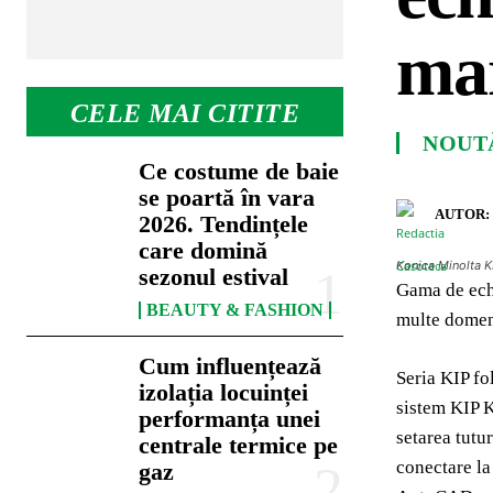
mar
CELE MAI CITITE
NOUT
Ce costume de baie
se poartă în vara
AUTOR:
2026. Tendințele
care domină
Konica Minolta K
sezonul estival
Gama de echi
BEAUTY & FASHION
multe domeni
Cum influențează
Seria KIP fo
izolația locuinței
sistem KIP K
performanța unei
setarea tutur
centrale termice pe
conectare la
gaz