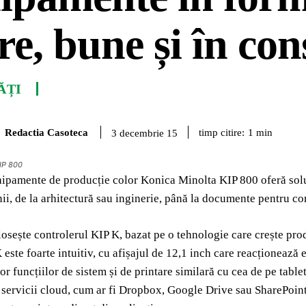
e, bune și în con
ĂȚI
Redactia Casoteca
timp citire:
1
min
3 decembrie 15
IP 800
pamente de producție color Konica Minolta KIP 800 oferă soluț
i, de la arhitectură sau inginerie, până la documente pentru con
losește controlerul KIP K, bazat pe o tehnologie care crește prod
 este foarte intuitiv, cu afișajul de 12,1 inch care reacționează 
or funcțiilor de sistem și de printare similară cu cea de pe tablet
 servicii cloud, cum ar fi Dropbox, Google Drive sau SharePoint.