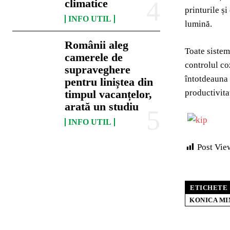
climatice
printurile ș
INFO UTIL
lumină.
Românii aleg
Toate sistem
camerele de
controlul coz
supraveghere
întotdeauna 
pentru liniștea din
productivit
timpul vacanțelor,
arată un studiu
INFO UTIL
Post Vie
ETICHETE
KONICA MI