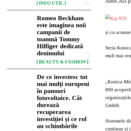
AutoCAD, pen
INFO UTIL
Romeo Beckham
este imaginea noii
campanii de
și cu scann
toamnă Tommy
Hilfiger dedicată
Seria Konica
denimului
mult mai ren
BEAUTY & FASHION
De ce investesc tot
„Konica Mino
mai mulți europeni
800 acoperă a
în panouri
fotovoltaice. Cât
organizații
durează
GmbH.
recuperarea
investiției și ce rol
Sistemele di
au schimbările
continue și 