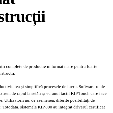
strucții
ii complete de producție în format mare pentru foarte
strucții.
uctivitatea și simplifică procesele de lucru. Software-ul de
extrem de rapid la setări și ecranul tactil KIP Touch care face
e. Utilizatorii au, de asemenea, diferite posibilități de
 Totodată, sistemele KIP 800 au integrat driverul certificat