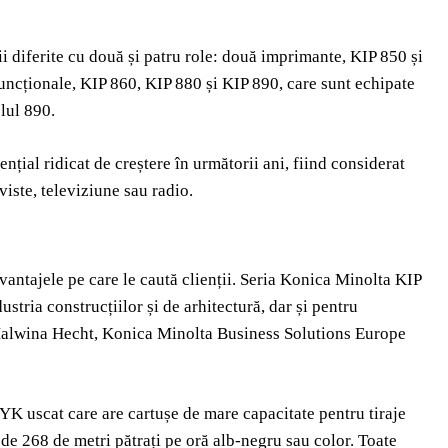
ii diferite cu două și patru role: două imprimante, KIP 850 și
funcționale, KIP 860, KIP 880 și KIP 890, care sunt echipate
lul 890.
țial ridicat de creștere în următorii ani, fiind considerat
viste, televiziune sau radio.
antajele pe care le caută clienții. Seria Konica Minolta KIP
dustria construcțiilor și de arhitectură, dar și pentru
 Malwina Hecht, Konica Minolta Business Solutions Europe
K uscat care are cartușe de mare capacitate pentru tiraje
de 268 de metri pătrați pe oră alb-negru sau color. Toate