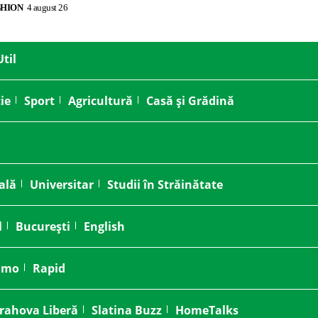
SHION
4 august 26
Util
ie
Sport
Agricultură
Casă și Grădină
ală
Universitar
Studii în Străinătate
l
București
English
amo
Rapid
rahova Liberă
Slatina Buzz
HomeTalks