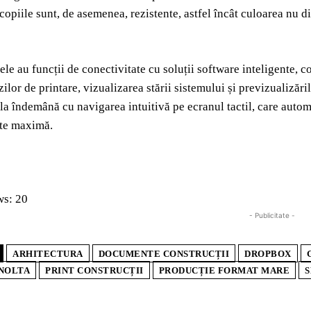
i copiile sunt, de asemenea, rezistente, astfel încât culoarea nu 
ele au funcții de conectivitate cu soluții software inteligente, c
ilor de printare, vizualizarea stării sistemului și previzualizăril
la îndemână cu navigarea intuitivă pe ecranul tactil, care autom
ate maximă.
ws:
20
- Publicitate -
ARHITECTURA
DOCUMENTE CONSTRUCȚII
DROPBOX
NOLTA
PRINT CONSTRUCȚII
PRODUCȚIE FORMAT MARE
S