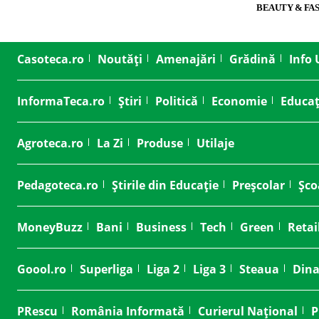
BEAUTY & FA
Casoteca.ro
Noutăți
Amenajări
Grădină
Info 
InformaTeca.ro
Știri
Politică
Economie
Educaț
Agroteca.ro
La Zi
Produse
Utilaje
Pedagoteca.ro
Știrile din Educație
Preșcolar
Șco
MoneyBuzz
Bani
Business
Tech
Green
Retai
Goool.ro
Superliga
Liga 2
Liga 3
Steaua
Din
PRescu
România Informată
Curierul Național
P