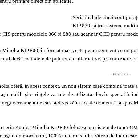
tru printare direct din aplicație.
Seria include cinci configuraț
KIP 870, și trei sisteme multi
er CIS pentru modelele 860 și 880 sau scanner CCD pentru mode
 Minolta KIP 800, în format mare, este pe un segment cu un poten
tabil decât metodele de publicitate alternative, precum ziare, re
- Publicitate -
lta oferă, în acest context, un nou sistem care combină toate av
șteptările și cerințele variate ale utilizatorilor, în special în in
le neguvernamentale care activează în aceste domenii”, a spus
n seria Konica Minolta KIP 800 folosesc un sistem de toner CMY
imagini extraordinare, 100% impermeabile. Viteza de lucru este 