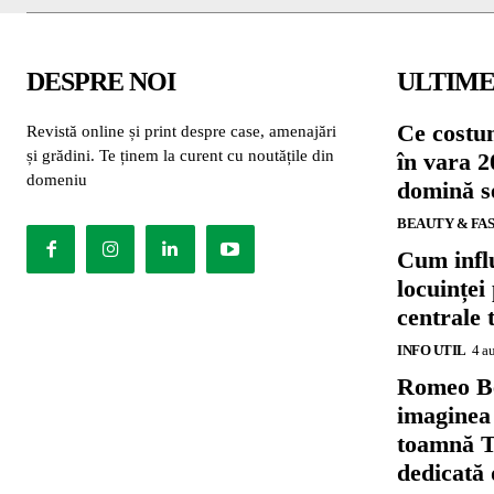
DESPRE NOI
ULTIME
Ce costu
Revistă online și print despre case, amenajări
și grădini. Te ținem la curent cu noutățile din
în vara 2
domeniu
domină se
BEAUTY & FA
Cum influ
locuinței
centrale 
INFO UTIL
4 a
Romeo B
imaginea
toamnă T
dedicată