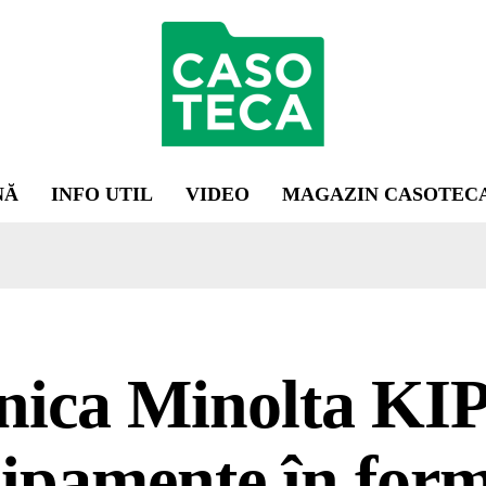
NĂ
INFO UTIL
VIDEO
MAGAZIN CASOTEC
ica Minolta KIP
ipamente în for