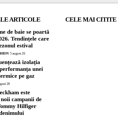
LE ARTICOLE
CELE MAI CITITE
me de baie se poartă
026. Tendințele care
zonul estival
SHION
5 august 26
ențează izolația
 performanța unei
termice pe gaz
ugust 26
eckham este
 noii campanii de
ommy Hilfiger
 denimului