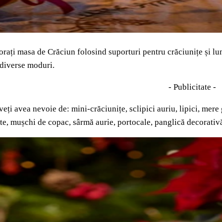
orați masa de Crăciun folosind suporturi pentru crăciunițe și lum
 diverse moduri.
- Publicitate -
veți avea nevoie de: mini-crăciunițe, sclipici auriu, lipici, mer
te, mușchi de copac, sârmă aurie, portocale, panglică decorativă