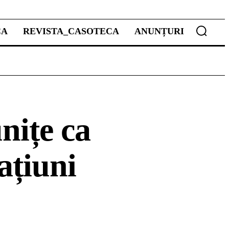
CA
REVISTA_CASOTECA
ANUNȚURI
unițe ca
ațiuni