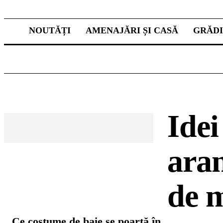
NOUTĂȚI
AMENAJĂRI ȘI CASĂ
GRĂD
Idei
aran
de 
CELE MAI CITITE
Ce costume de baie se poartă în