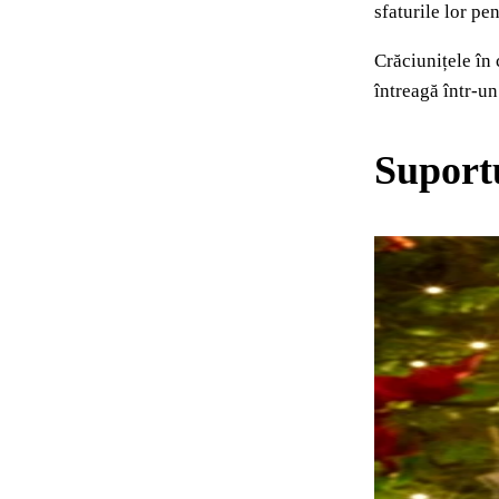
sfaturile lor pe
Crăciunițele în 
întreagă într-un
Suportu