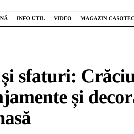
INĂ
INFO UTIL
VIDEO
MAGAZIN CASOTE
 și sfaturi: Crăci
jamente și decor
masă