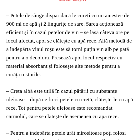
– Petele de sânge dispar dacă le cureți cu un amestec de
900 ml de apă și 2 lingurițe de sare. Sarea acționează
eficient și în cazul petelor de vin – se lasă câteva ore pe
locul afectat, apoi se clătește cu apă rece. Altă metodă de
a îndepărta vinul roșu este să torni puțin vin alb pe pată
pentru a o decolora. Presează apoi locul respectiv cu
material absorbant și folosește alte metode pentru a
curăța resturile.
– Creta albă este utilă în cazul pătării cu substanțe
uleioase – după ce freci petele cu cretă, clătește-le cu apă
rece. Tot pentru petele uleioase este recomandat
carmolul, care se clătește de asemenea cu apă rece.
– Pentru a îndepărta petele urât mirositoare poți folosi