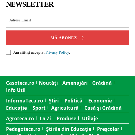
NEWSLETTER
MĂ ABONEZ
Am citit și acceptat
Privacy Policy
.
Casoteca.ro
Noutăți
Amenajări
Grădină
Info Util
InformaTeca.ro
Știri
Politică
Economie
Educație
Sport
Agricultură
Casă și Grădină
Agroteca.ro
La Zi
Produse
Utilaje
Pedagoteca.ro
Știrile din Educație
Preșcolar