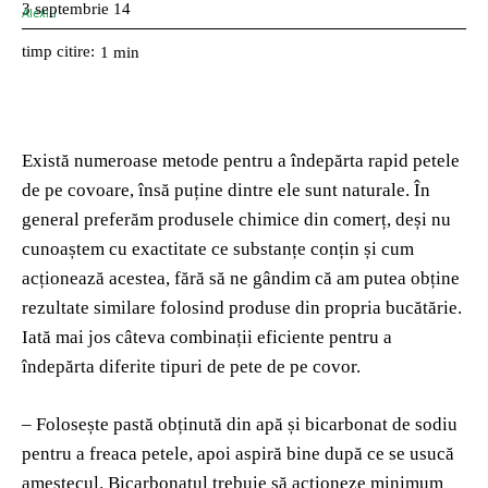
3 septembrie 14
timp citire:
1
min
Există numeroase metode pentru a îndepărta rapid petele
de pe covoare, însă puține dintre ele sunt naturale. În
general preferăm produsele chimice din comerț, deși nu
cunoaștem cu exactitate ce substanțe conțin și cum
acționează acestea, fără să ne gândim că am putea obține
rezultate similare folosind produse din propria bucătărie.
Iată mai jos câteva combinații eficiente pentru a
îndepărta diferite tipuri de pete de pe covor.
– Folosește pastă obținută din apă și bicarbonat de sodiu
pentru a freaca petele, apoi aspiră bine după ce se usucă
amestecul. Bicarbonatul trebuie să acționeze minimum