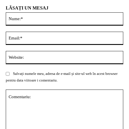
LĂSAȚI UN MESAJ
Nu
Ema
Web
Salvați numele meu, adresa de e-mail și site-ul web în acest browser
pentru data viitoare i comentariu.