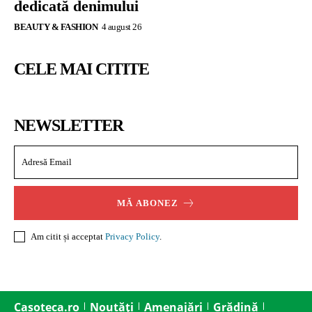
dedicată denimului
BEAUTY & FASHION
4 august 26
CELE MAI CITITE
NEWSLETTER
MĂ ABONEZ
Am citit și acceptat
Privacy Policy
.
Casoteca.ro
Noutăți
Amenajări
Grădină