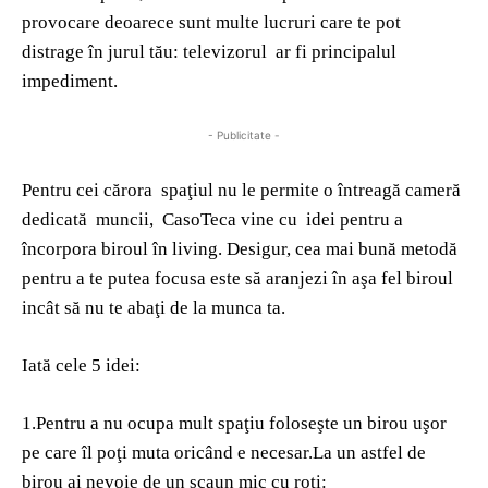
provocare deoarece sunt multe lucruri care te pot
distrage în jurul tău: televizorul ar fi principalul
impediment.
- Publicitate -
Pentru cei cărora spaţiul nu le permite o întreagă cameră
dedicată muncii, CasoTeca vine cu idei pentru a
încorpora biroul în living. Desigur, cea mai bună metodă
pentru a te putea focusa este să aranjezi în aşa fel biroul
incât să nu te abaţi de la munca ta.
Iată cele 5 idei:
1.Pentru a nu ocupa mult spaţiu foloseşte un birou uşor
pe care îl poţi muta oricând e necesar.La un astfel de
birou ai nevoie de un scaun mic cu roţi: