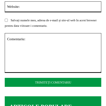
Web
Salvați numele meu, adresa de e-mail și site-ul web în acest browser
pentru data viitoare i comentariu.
Comentariu: