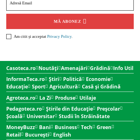
MĂ ABONEZ
Am citit și acceptat
Privacy Policy
.
Casoteca.ro
Noutăți
Amenajări
Grădină
Info Util
InformaTeca.ro
Știri
Politică
Economie
Educație
Sport
Agricultură
Casă și Grădină
Agroteca.ro
La Zi
Produse
Utilaje
Pedagoteca.ro
Știrile din Educație
Preșcolar
Școală
Universitar
Studii în Străinătate
MoneyBuzz
Bani
Business
Tech
Green
Retail
București
English