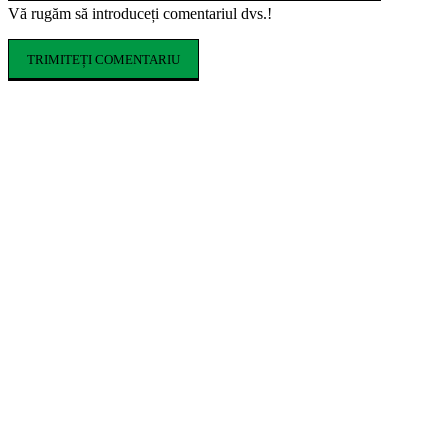
Vă rugăm să introduceți comentariul dvs.!
ARTICOLE POPULARE
Cofrajele pentru planșee: ce sunt, ce tipuri
există și cum se aleg
Ce costume de baie se poartă în vara 2026.
Tendințele care domină sezonul estival
Cum influențează izolația locuinței
performanța unei centrale termice pe gaz