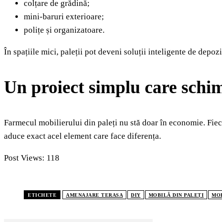
colțare de grădină;
mini-baruri exterioare;
polițe și organizatoare.
În spațiile mici, paleții pot deveni soluții inteligente de depozi
Un proiect simplu care schi
Farmecul mobilierului din paleți nu stă doar în economie. Fieca
aduce exact acel element care face diferența.
Post Views:
118
ETICHETE
AMENAJARE TERASA
DIY
MOBILĂ DIN PALEȚI
MOB