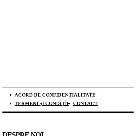
Romeo Beckham este imaginea noii campanii
de toamnă Tommy Hilfiger dedicată
denimului
De ce investesc tot mai mulți europeni în
panouri fotovoltaice. Cât durează
recuperarea investiției și ce rol au
schimbările climatice
ACORD DE CONFIDENȚIALITATE
TERMENI ȘI CONDIȚII
CONTACT
DESPRE NOI