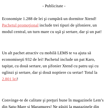
- Publicitate -
Economişte 1.288 de lei şi cumpără un dormitor Xtend!
Pachetul promoţional
include trei tipuri de şifoniere, un
modul central, un turn mare cu uşă şi sertare, dar şi un pat!
Un alt pachet atractiv cu mobilă LEMS te va ajuta să
economiseşti 932 de lei! Pachetul include un pat Karo,
tapițat, cu două sertare, un şifonier Xtend cu patru uşi cu
oglinzi şi sertare, dar şi două noptiere cu sertar! Totul la
2.801 lei
!
Convinge-te de calitate şi preţuri bune în magazinele Lem’s
din Satu-Mare şi Maramureş! Ne găsiți la magazinele din