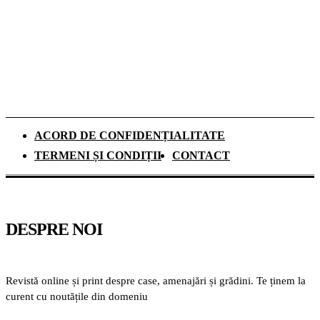
panouri fotovoltaice. Cât durează
recuperarea investiției și ce rol au
schimbările climatice
ACORD DE CONFIDENȚIALITATE
TERMENI ȘI CONDIȚII
CONTACT
DESPRE NOI
Revistă online și print despre case, amenajări și grădini. Te ținem la
curent cu noutățile din domeniu