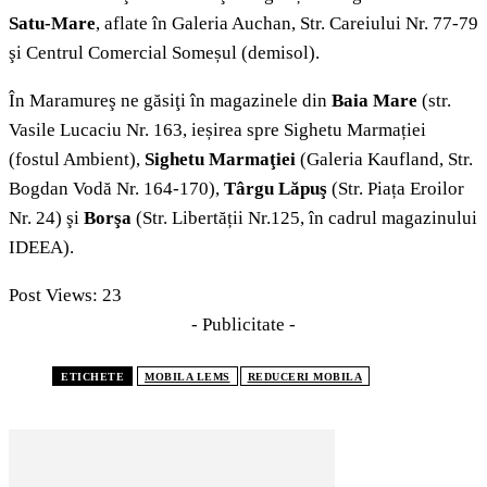
Satu-Mare
, aflate în Galeria Auchan, Str. Careiului Nr. 77-79
şi Centrul Comercial Someșul (demisol).
În Maramureş ne găsiţi în magazinele din
Baia Mare
(str.
Vasile Lucaciu Nr. 163, ieșirea spre Sighetu Marmației
(fostul Ambient),
Sighetu Marmaţiei
(Galeria Kaufland, Str.
Bogdan Vodă Nr. 164-170),
Târgu Lăpuş
(Str. Piața Eroilor
Nr. 24) şi
Borşa
(Str. Libertății Nr.125, în cadrul magazinului
IDEEA).
Post Views:
23
- Publicitate -
ETICHETE
MOBILA LEMS
REDUCERI MOBILA