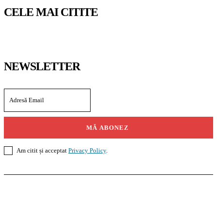
CELE MAI CITITE
NEWSLETTER
MĂ ABONEZ
Am citit și acceptat
Privacy Policy
.
Casoteca.ro
Noutăți
Amenajări
Grădină
Info Util
InformaTeca.ro
Știri
Politică
Economie
Educație
Sport
Agricultură
Casă și Grădină