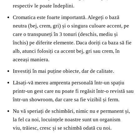
respectiv le poate îndeplini.
Cromatica este foarte importantă. Alegeți o bază
neutra (bej, crem, gri) și o singura culoare accent, pe
care o transpuneți în 3 tonuri (deschis, mediu și
închis) pe diferite elemente. Daca doriți ca baza să fie
alb, atunci folosiți ca accent bej, gri sau crem, în
aceeași maniera.
Investiți în mai puține obiecte, dar de calitate.
Lăsați-vă mereu amprenta personală într-un spațiu
printr-un gest care nu poate fi regăsit într-o revistă sau
într-un showroom, dar care sa fie vizibil și ferm.
Nu vă speriați de schimbări, nimic nu e permanent și,
la fel ca noi, locuințele noastre sunt un organism
viu, trăiesc, cresc și se schimbă odată cu noi.