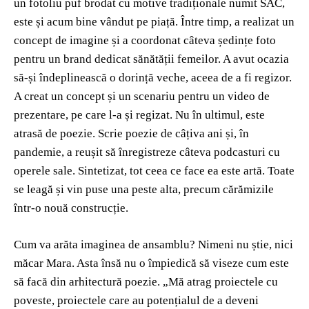
un fotoliu puf brodat cu motive tradiționale numit SAC,
este și acum bine vândut pe piață. Între timp, a realizat un
concept de imagine și a coordonat câteva ședințe foto
pentru un brand dedicat sănătății femeilor. A avut ocazia
să-și îndeplinească o dorință veche, aceea de a fi regizor.
A creat un concept și un scenariu pentru un video de
prezentare, pe care l-a și regizat. Nu în ultimul, este
atrasă de poezie. Scrie poezie de câțiva ani și, în
pandemie, a reușit să înregistreze câteva podcasturi cu
operele sale. Sintetizat, tot ceea ce face ea este artă. Toate
se leagă și vin puse una peste alta, precum cărămizile
într-o nouă construcție.
Cum va arăta imaginea de ansamblu? Nimeni nu știe, nici
măcar Mara. Asta însă nu o împiedică să viseze cum este
să facă din arhitectură poezie. „Mă atrag proiectele cu
poveste, proiectele care au potențialul de a deveni