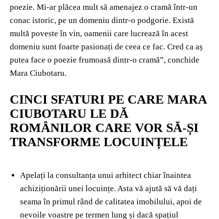
poezie. Mi-ar plăcea mult să amenajez o cramă într-un
conac istoric, pe un domeniu dintr-o podgorie. Există
multă poveste în vin, oamenii care lucrează în acest
domeniu sunt foarte pasionați de ceea ce fac. Cred ca aș
putea face o poezie frumoasă dintr-o cramă”, conchide
Mara Ciubotaru.
CINCI SFATURI PE CARE MARA
CIUBOTARU LE DĂ
ROMÂNILOR CARE VOR SĂ-ȘI
TRANSFORME LOCUINȚELE
Apelați la consultanța unui arhitect chiar înaintea
achiziționării unei locuințe. Asta vă ajută să vă dați
seama în primul rând de calitatea imobilului, apoi de
nevoile voastre pe termen lung și dacă spațiul