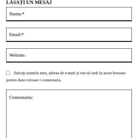
LĂSAȚI UN MESAJ
Nu
Ema
Web
Salvați numele meu, adresa de e-mail și site-ul web în acest browser
pentru data viitoare i comentariu.