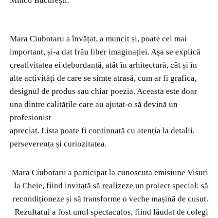
Mincu București.
Mara Ciubotaru a învățat, a muncit și, poate cel mai
important, și-a dat frâu liber imaginației. Așa se explică
creativitatea ei debordantă, atât în arhitectură, cât și în
alte activități de care se simte atrasă, cum ar fi grafica,
designul de produs sau chiar poezia. Aceasta este doar
una dintre calitățile care au ajutat-o să devină un
profesionist
apreciat. Lista poate fi continuată cu atenția la detalii,
perseverența și curiozitatea.
Mara Ciubotaru a participat la cunoscuta emisiune Visuri
la Cheie, fiind invitată să realizeze un proiect special: să
recondiționeze și să transforme o veche mașină de cusut.
Rezultatul a fost unul spectaculos, fiind lăudat de colegi