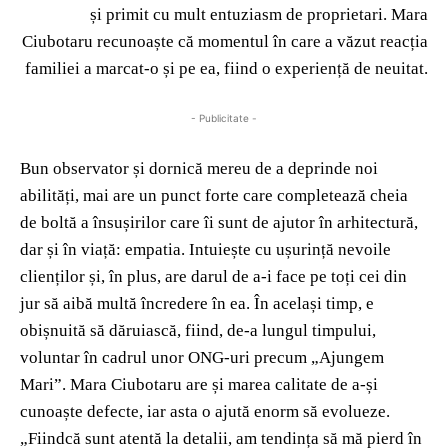
și primit cu mult entuziasm de proprietari. Mara
Ciubotaru recunoaște că momentul în care a văzut reacția
familiei a marcat-o și pe ea, fiind o experiență de neuitat.
- Publicitate -
Bun observator și dornică mereu de a deprinde noi
abilități, mai are un punct forte care completează cheia
de boltă a însușirilor care îi sunt de ajutor în arhitectură,
dar și în viață: empatia. Intuiește cu ușurință nevoile
clienților și, în plus, are darul de a-i face pe toți cei din
jur să aibă multă încredere în ea. În același timp, e
obișnuită să dăruiască, fiind, de-a lungul timpului,
voluntar în cadrul unor ONG-uri precum „Ajungem
Mari”. Mara Ciubotaru are și marea calitate de a-și
cunoaște defecte, iar asta o ajută enorm să evolueze.
„Fiindcă sunt atentă la detalii, am tendința să mă pierd în