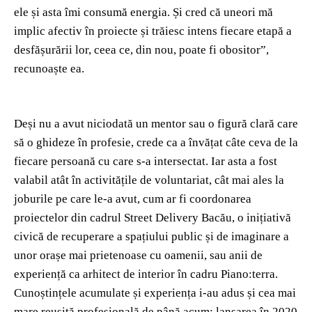
ele și asta îmi consumă energia. Și cred că uneori mă
implic afectiv în proiecte și trăiesc intens fiecare etapă a
desfășurării lor, ceea ce, din nou, poate fi obositor”,
recunoaște ea.
Deși nu a avut niciodată un mentor sau o figură clară care
să o ghideze în profesie, crede ca a învățat câte ceva de la
fiecare persoană cu care s-a intersectat. Iar asta a fost
valabil atât în activitățile de voluntariat, cât mai ales la
joburile pe care le-a avut, cum ar fi coordonarea
proiectelor din cadrul Street Delivery Bacău, o inițiativă
civică de recuperare a spațiului public și de imaginare a
unor orașe mai prietenoase cu oamenii, sau anii de
experiență ca arhitect de interior în cadru Piano:terra.
Cunoștințele acumulate și experiența i-au adus și cea mai
mare reușită profesională de până acum: lansarea în 2020