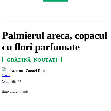
Palmierul areca, copacul
cu flori parfumate
GRĂDINĂ
NOUTĂȚI
Canari Dana
AUTOR:
24 aprilie 23
timp citire:
1
min