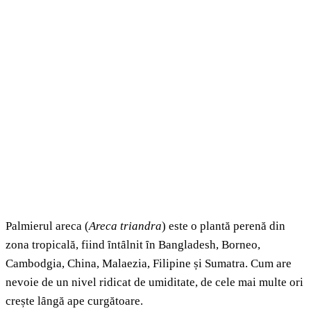
Palmierul areca (
Areca triandra
) este o plantă perenă din
zona tropicală, fiind ȋntȃlnit ȋn Bangladesh, Borneo,
Cambodgia, China, Malaezia, Filipine și Sumatra. Cum are
nevoie de un nivel ridicat de umiditate, de cele mai multe ori
crește lȃngă ape curgătoare.