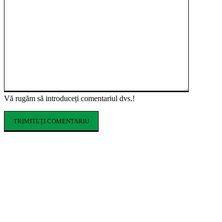
Vă rugăm să introduceți comentariul dvs.!
ARTICOLE POPULARE
Ce costume de baie se poartă în vara 2026.