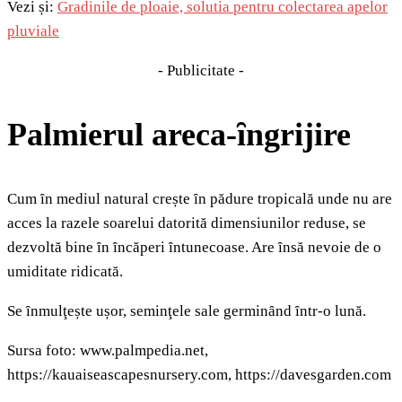
Vezi și:
Gradinile de ploaie, solutia pentru colectarea apelor
pluviale
- Publicitate -
Palmierul areca-ȋngrijire
Cum ȋn mediul natural crește ȋn pădure tropicală unde nu are
acces la razele soarelui datorită dimensiunilor reduse, se
dezvoltă bine ȋn ȋncăperi ȋntunecoase. Are ȋnsă nevoie de o
umiditate ridicată.
Se ȋnmulţește ușor, seminţele sale germinȃnd ȋntr-o lună.
Sursa foto: www.palmpedia.net,
https://kauaiseascapesnursery.com, https://davesgarden.com