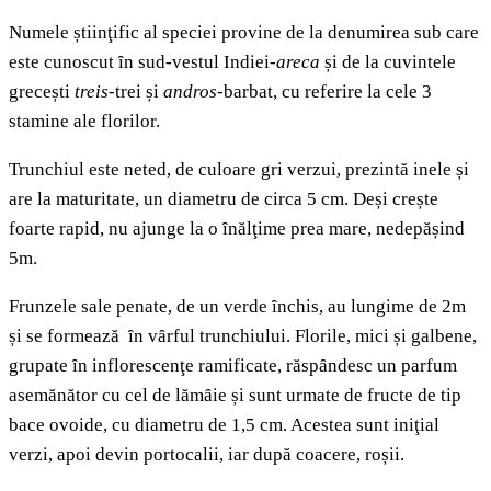
Numele știinţific al speciei provine de la denumirea sub care
este cunoscut ȋn sud-vestul Indiei-
areca
și de la cuvintele
grecești
treis
-trei și
andros
-barbat, cu referire la cele 3
stamine ale florilor.
Trunchiul este neted, de culoare gri verzui, prezintă inele și
are la maturitate, un diametru de circa 5 cm. Deși crește
foarte rapid, nu ajunge la o ȋnălţime prea mare, nedepășind
5m.
Frunzele sale penate, de un verde ȋnchis, au lungime de 2m
și se formează ȋn vȃrful trunchiului. Florile, mici și galbene,
grupate ȋn inflorescenţe ramificate, răspȃndesc un parfum
asemănător cu cel de lămȃie și sunt urmate de fructe de tip
bace ovoide, cu diametru de 1,5 cm. Acestea sunt iniţial
verzi, apoi devin portocalii, iar după coacere, roșii.