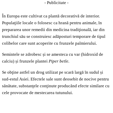
- Publicitate -
În Europa este cultivat ca plantă decorativă de interior.
Populaţiile locale o folosesc ca hrană pentru animale, ȋn
prepararea unor remedii din medicina tradiţională, iar din
trunchiul său se construiesc adăposturi temporare de tipul
colibelor care sunt acoperite cu frunzele palmierului.
Semintele se zdrobesc și se amesteca cu var (hidroxid de
calciu) și frunzele plantei
Piper betle.
Se obţine astfel un drog utilizat pe scară largă ȋn sudul și
sud-estul Asiei. Efectele sale sunt deosebit de nocive pentru
sănătate, substanţele conţinute producȃnd efecte similare cu
cele provocate de mestecarea tutunului.