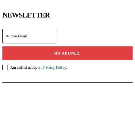
NEWSLETTER
MĂ ABONEZ
Am citit și acceptat
Privacy Policy
.
Casoteca.ro
Noutăți
Amenajări
Grădină
Info Util
InformaTeca.ro
Știri
Politică
Economie
Educație
Sport
Agricultură
Casă și Grădină
Agroteca.ro
La Zi
Produse
Utilaje
Pedagoteca.ro
Știrile din Educație
Preșcolar
Școală
Universitar
Studii în Străinătate
MoneyBuzz
Bani
Business
Tech
Green
Retail