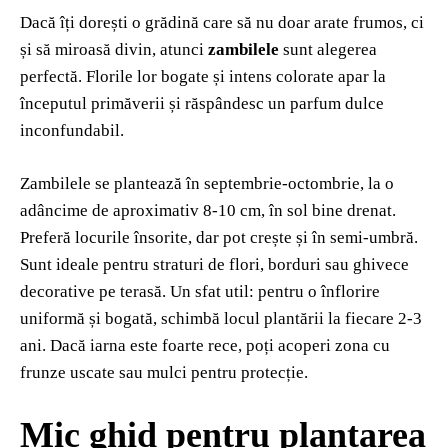
Dacă îți dorești o grădină care să nu doar arate frumos, ci
și să miroasă divin, atunci
zambilele
sunt alegerea
perfectă. Florile lor bogate și intens colorate apar la
începutul primăverii și răspândesc un parfum dulce
inconfundabil.
Zambilele se plantează în septembrie-octombrie, la o
adâncime de aproximativ 8-10 cm, în sol bine drenat.
Preferă locurile însorite, dar pot crește și în semi-umbră.
Sunt ideale pentru straturi de flori, borduri sau ghivece
decorative pe terasă. Un sfat util: pentru o înflorire
uniformă și bogată, schimbă locul plantării la fiecare 2-3
ani. Dacă iarna este foarte rece, poți acoperi zona cu
frunze uscate sau mulci pentru protecție.
Mic ghid pentru plantarea