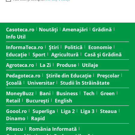
Casoteca.ro
Noutăți
Amenajări
Grădină
Info Util
InformaTeca.ro
Știri
Politică
Economie
Educație
Sport
Agricultură
Casă și Grădină
Agroteca.ro
La Zi
Produse
Utilaje
Pedagoteca.ro
Știrile din Educație
Preșcolar
Școală
Universitar
Studii în Străinătate
MoneyBuzz
Bani
Business
Tech
Green
Retail
București
English
Goool.ro
Superliga
Liga 2
Liga 3
Steaua
Dinamo
Rapid
PRescu
România Informată