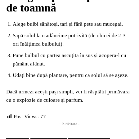
de toamnă
Alege bulbi sănătoși, tari și fără pete sau mucegai.
Sapă solul la o adâncime potrivită (de obicei de 2-3
ori înălțimea bulbului).
Pune bulbul cu partea ascuțită în sus și acoperă-l cu
pământ afânat.
Udați bine după plantare, pentru ca solul să se așeze.
Dacă urmezi acești pași simpli, vei fi răsplătit primăvara
cu o explozie de culoare și parfum.
Post Views:
77
- Publicitate -