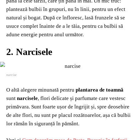
până la cele târzii, care țin până în mai. Un mic truc:
plantează bulbii în grupuri, nu în linii, pentru un efect
natural și bogat. După ce înfloresc, lasă frunzele să se
usuce complet înainte de a le tăia, pentru ca bulbii să
adune energie pentru anul următor.
2. Narcisele
narcise
O altă alegere minunată pentru
plantarea de toamnă
sunt
narcisele
, flori delicate și parfumate care vestesc
primăvara. Sunt foarte ușor de îngrijit și, spre deosebire
de alte flori, nu sunt pe placul rozătoarelor, așa că bulbii
lor rămân în siguranță în pământ.