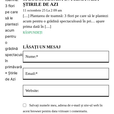
ȘTIRILE DE AZI
11 octombrie 25 La 2:09 am
[…] Plantarea de toamnă: 3 flori pe care să le plantezi
acum pentru o grădină spectaculoasă în pri… apare
prima dată în […]
RĂSPUNDEȚI
LĂSAȚI UN MESAJ
Nu
Ema
Web
Salvați numele meu, adresa de e-mail și site-ul web în
acest browser pentru data viitoare i comentariu.