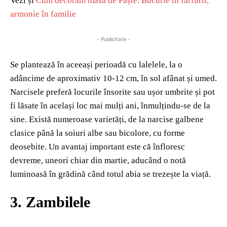
Vezi și
Cum decorăm masa de Paște. Bucurie în farfurii,
armonie în familie
- Publicitate -
Se plantează în aceeași perioadă cu lalelele, la o
adâncime de aproximativ 10-12 cm, în sol afânat și umed.
Narcisele preferă locurile însorite sau ușor umbrite și pot
fi lăsate în același loc mai mulți ani, înmulțindu-se de la
sine. Există numeroase varietăți, de la narcise galbene
clasice până la soiuri albe sau bicolore, cu forme
deosebite. Un avantaj important este că înfloresc
devreme, uneori chiar din martie, aducând o notă
luminoasă în grădină când totul abia se trezește la viață.
3. Zambilele