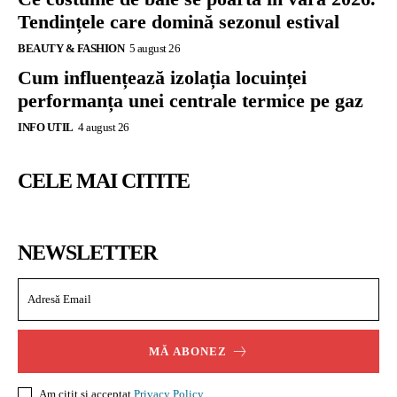
Tendințele care domină sezonul estival
BEAUTY & FASHION
5 august 26
Cum influențează izolația locuinței
performanța unei centrale termice pe gaz
INFO UTIL
4 august 26
CELE MAI CITITE
NEWSLETTER
MĂ ABONEZ
Am citit și acceptat
Privacy Policy
.