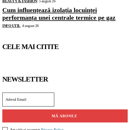
BEAUTY & FASHION
5 august 26
Cum influențează izolația locuinței
performanța unei centrale termice pe gaz
INFO UTIL
4 august 26
CELE MAI CITITE
NEWSLETTER
MĂ ABONEZ
Am citit și acceptat
Privacy Policy
.