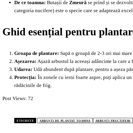
De ce toamna:
Butașii de
Zmeură
se prind și se dezvol
categoria nucifere) este o specie care se adaptează excel
Ghid esențial pentru planta
Groapa de plantare:
Sapă o groapă de 2-3 ori mai mare 
Așezarea:
Așază arbustul la aceeași adâncime la care a f
Udarea:
Udă abundent după plantare, pentru a așeza pămâ
Protecția:
În zonele cu ierni foarte aspre, poți aplica un
rădăcinile de frig.
Post Views:
72
ETICHETE
ARBUȘTI DE PLANTAT TOAMNA
ARBUSTI FRUCTIFERI