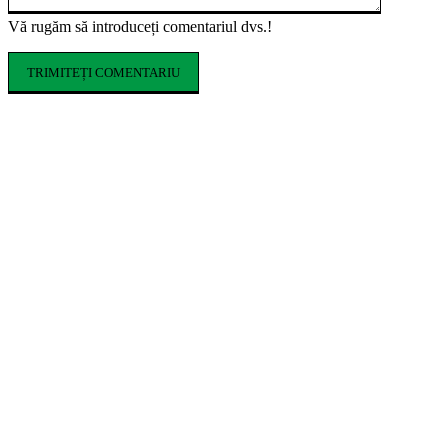
Vă rugăm să introduceți comentariul dvs.!
ARTICOLE POPULARE
Cofrajele pentru planșee: ce sunt, ce tipuri
există și cum se aleg
Ce costume de baie se poartă în vara 2026.
Tendințele care domină sezonul estival
Cum influențează izolația locuinței
performanța unei centrale termice pe gaz