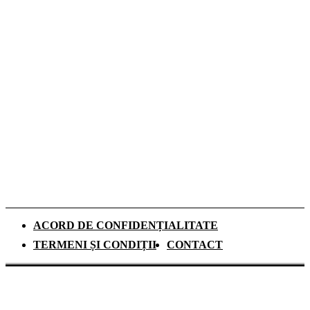
Romeo Beckham este imaginea noii campanii
de toamnă Tommy Hilfiger dedicată
denimului
De ce investesc tot mai mulți europeni în
panouri fotovoltaice. Cât durează
recuperarea investiției și ce rol au
schimbările climatice
ACORD DE CONFIDENȚIALITATE
TERMENI ȘI CONDIȚII
CONTACT