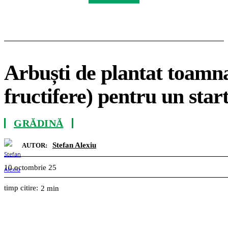
Arbuști de plantat toamna
fructifere) pentru un sta
GRĂDINĂ
Stefan Alexiu
AUTOR:
10 octombrie 25
timp citire:
2
min