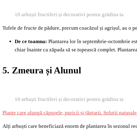
10 arbuști fructiferi și decorativi pentru grădina ta
Tufele de fructe de pădure, precum coacăzul și agrișul, au o p
De ce toamna:
Plantarea lor în septembrie-octombrie est
chiar înainte ca zăpada să se topească complet. Plantarea
5. Zmeura și Alunul
10 arbuști fructiferi și decorativi pentru grădina ta
Plante care alungă căpușele, puricii și țânțarii. Soluții natural
Alți arbuști care beneficiază enorm de plantarea în sezonul rece