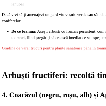
ienupăr
Dacă vrei să-ți amenajezi un gard viu veșnic verde sau să ad
coniferelor.
De ce toamna:
Acești arbuști cu frunziș persistent, cum a
toamnei, fiind pregătiți să crească imediat ce se topește 
Grădină de vară: trucuri pentru plante sănătoase până în toam
Arbuști fructiferi: recoltă t
4. Coacăzul (negru, roșu, alb) și A