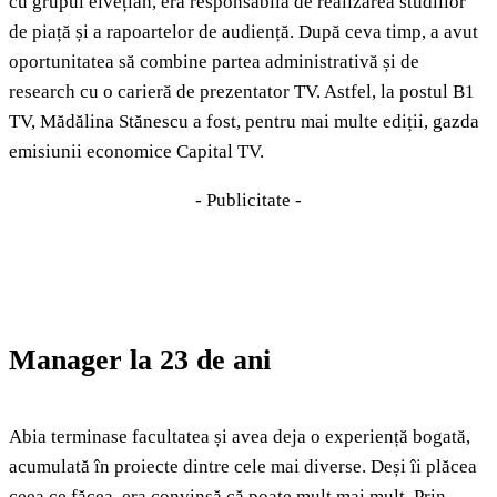
cu grupul elvețian, era responsabilă de realizarea studiilor
de piață și a rapoartelor de audiență. După ceva timp, a avut
oportunitatea să combine partea administrativă și de
research cu o carieră de prezentator TV. Astfel, la postul B1
TV, Mădălina Stănescu a fost, pentru mai multe ediții, gazda
emisiunii economice Capital TV.
- Publicitate -
Manager la 23 de ani
Abia terminase facultatea și avea deja o experiență bogată,
acumulată în proiecte dintre cele mai diverse. Deși îi plăcea
ceea ce făcea, era convinsă că poate mult mai mult. Prin