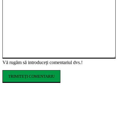
Vă rugăm să introduceți comentariul dvs.!
ARTICOLE POPULARE
Cofrajele pentru planșee: ce sunt, ce tipuri