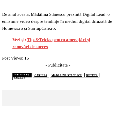
De anul acesta, Mădălina Stănescu prezintă Digital Lead, o
emisiune video despre tendințe în mediul digital difuzată de
Hotnews.ro și StartupCafe.ro.
Vezi și:
Tips&Tricks pentru amenajări și
renovări de succes
Post Views:
15
- Publicitate -
ETICHETE
CARIERA
MADALINA STANESCU
RETETA
SUCCES