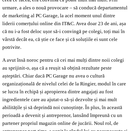
urmare, a ales o nouă provocare – să conducă departamentul
de marketing al PC Garage, la acel moment unul dintre
liderii comerțului online din IT&C. Avea doar 23 de ani, așa
că nu i-a fost deloc ușor să-i convingă pe colegi, toți mai în
vârstă decât ea, că știe ce face și că soluțiile ei sunt cele
potrivite.
A avut însă noroc pentru că cei mai mulți dintre noii colegi
au sprijinit-o, așa că a reușit să obțină rezultate peste
așteptări. Chiar dacă PC Garage nu avea o cultură
organizațională de nivelul celei de la Ringier, modul în care
se lucra în echipă și apropierea dintre angajați au fost
ingredientele care au ajutat-o să-și dezvolte și mai mult
abilitățile și să deprindă noi cunoștințe. În plus, în această
perioadă a devenit și antreprenor, lansând împreună cu un
partener propriul magazin online de jucării. Noul rol, de