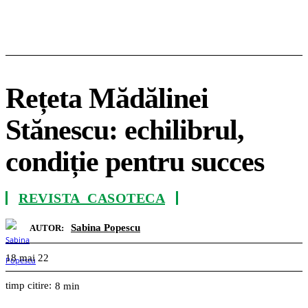
Rețeta Mădălinei
Stănescu: echilibrul,
condiție pentru succes
REVISTA_CASOTECA
Sabina Popescu
AUTOR:
18 mai 22
timp citire:
8
min