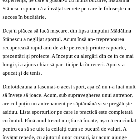
experiență, pe care a gustat-o cu multă bucurie, Mădălina
Stănescu spune că a învățat secrete pe care le folosește cu
succes în bucătărie.
Deși îi plăcea să facă mișcare, din lipsa timpului Mădălina
Stănescu a neglijat sportul. Acum însă an- treprenoarea
recuperează rapid anii de zile petrecuți printre rapoarte,
prezentări și proiecte. A început cu alergări din ce în ce mai
lungi și a ajuns chiar să par- ticipe la întreceri. Apoi s-a
apucat și de tenis.
Dintotdeauna a fascinat-o acest sport, așa că nu i-a luat mult
să învețe să joace. Acum, sub supravegherea unui antrenor,
are cel puțin un antrenament pe săptămână și se pregătește
asiduu. Lista sporturilor pe care le practică este completată
cu înotul. Până anul trecut nu știa să înoate, așa că era ciudat
pentru ea să se uite la ceilalți cum se bucură de valuri. A
învățat repede, cu ajutorul unor cursuri, iar acum ajunge