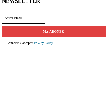
NEWSLETTER
MĂ ABONEZ
Am citit și acceptat
Privacy Policy
.
Casoteca.ro
Noutăți
Amenajări
Grădină
Info Util
InformaTeca.ro
Știri
Politică
Economie
Educație
Sport
Agricultură
Casă și Grădină
Agroteca.ro
La Zi
Produse
Utilaje
Pedagoteca.ro
Știrile din Educație
Preșcolar
Școală
Universitar
Studii în Străinătate
MoneyBuzz
Bani
Business
Tech
Green
Retail
București
English
Goool.ro
Superliga
Liga 2
Liga 3
Steaua
Dinamo