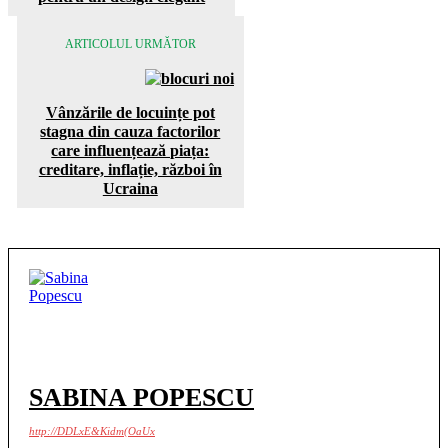
ARTICOLUL URMĂTOR
Vânzările de locuințe pot
stagna din cauza factorilor
care influențează piața:
creditare, inflație, război în
Ucraina
SABINA POPESCU
http://DDLxE&Kidm(OaUx