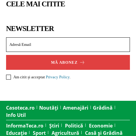
CELE MAI CITITE
NEWSLETTER
MĂ ABONEZ
Am citit și acceptat
Privacy Policy
.
Casoteca.ro
Noutăți
Amenajări
Grădină
Info Util
InformaTeca.ro
Știri
Politică
Economie
Educație
Sport
Agricultură
Casă și Grădină