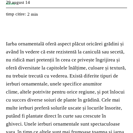
29 august 14
timp citire:
2
min
Iarba ornamentală oferă aspect plăcut oricărei grădini și
având în vedere că este rezistentă la caniculă sau secetă,
nu ridică mari pretenții în ceea ce privește îngrijirea și
oferă diversitate la capitolele înălțime, culoare și textură,
nu trebuie trecută cu vederea. Există diferite tipuri de
ierburi ornamentale, unele specifice anumitor
clime, altele potrivite pentru orice regiune, și pot înlocui
cu succes diverse soiuri de plante în grădină. Cele mai
multe ierburi preferă solurile uscate și locurile însorite,
putând fi plantate direct în curte sau crescute în
ghiveci. Unele ierburi ornamentale sunt spectaculoase
vara, în timp ce altele sunt mai frumoase toamna și iarna.