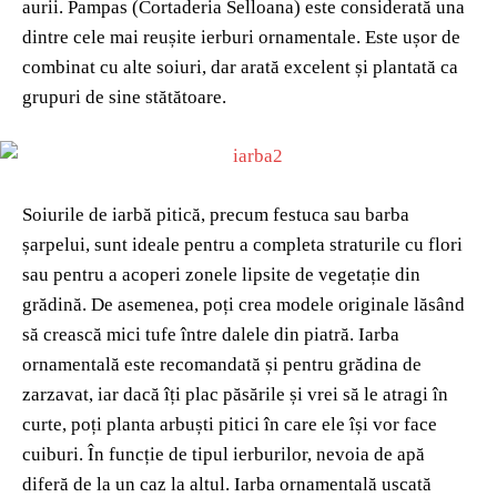
aurii. Pampas (Cortaderia Selloana) este considerată una
dintre cele mai reușite ierburi ornamentale. Este ușor de
combinat cu alte soiuri, dar arată excelent și plantată ca
grupuri de sine stătătoare.
Soiurile de iarbă pitică, precum festuca sau barba
șarpelui, sunt ideale pentru a completa straturile cu flori
sau pentru a acoperi zonele lipsite de vegetație din
grădină. De asemenea, poți crea modele originale lăsând
să crească mici tufe între dalele din piatră. Iarba
ornamentală este recomandată și pentru grădina de
zarzavat, iar dacă îți plac păsările și vrei să le atragi în
curte, poți planta arbuști pitici în care ele își vor face
cuiburi. În funcție de tipul ierburilor, nevoia de apă
diferă de la un caz la altul. Iarba ornamentală uscată