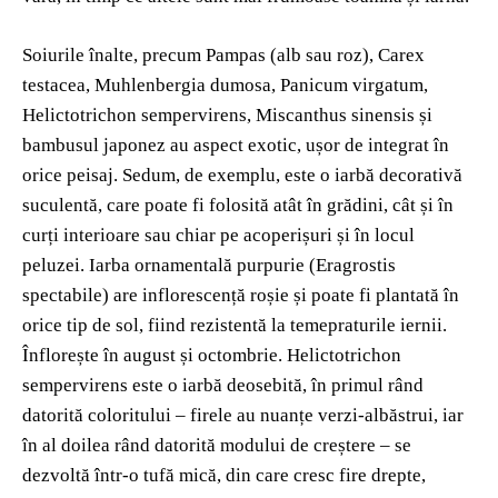
Soiurile înalte, precum Pampas (alb sau roz), Carex
testacea, Muhlenbergia dumosa, Panicum virgatum,
Helictotrichon sempervirens, Miscanthus sinensis și
bambusul japonez au aspect exotic, ușor de integrat în
orice peisaj. Sedum, de exemplu, este o iarbă decorativă
suculentă, care poate fi folosită atât în grădini, cât și în
curți interioare sau chiar pe acoperișuri și în locul
peluzei. Iarba ornamentală purpurie (Eragrostis
spectabile) are inflorescență roșie și poate fi plantată în
orice tip de sol, fiind rezistentă la temepraturile iernii.
Înflorește în august și octombrie. Helictotrichon
sempervirens este o iarbă deosebită, în primul rând
datorită coloritului – firele au nuanțe verzi-albăstrui, iar
în al doilea rând datorită modului de creștere – se
dezvoltă într-o tufă mică, din care cresc fire drepte,