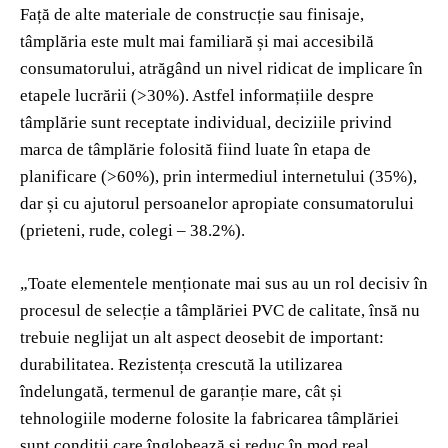
Față de alte materiale de construcție sau finisaje,
tâmplăria este mult mai familiară și mai accesibilă
consumatorului, atrăgând un nivel ridicat de implicare în
etapele lucrării (>30%). Astfel informațiile despre
tâmplărie sunt receptate individual, deciziile privind
marca de tâmplărie folosită fiind luate în etapa de
planificare (>60%), prin intermediul internetului (35%),
dar și cu ajutorul persoanelor apropiate consumatorului
(prieteni, rude, colegi – 38.2%).
„Toate elementele menționate mai sus au un rol decisiv în
procesul de selecție a tâmplăriei PVC de calitate, însă nu
trebuie neglijat un alt aspect deosebit de important:
durabilitatea. Rezistența crescută la utilizarea
îndelungată, termenul de garanție mare, cât și
tehnologiile moderne folosite la fabricarea tâmplăriei
sunt condiții care înglobează și reduc în mod real