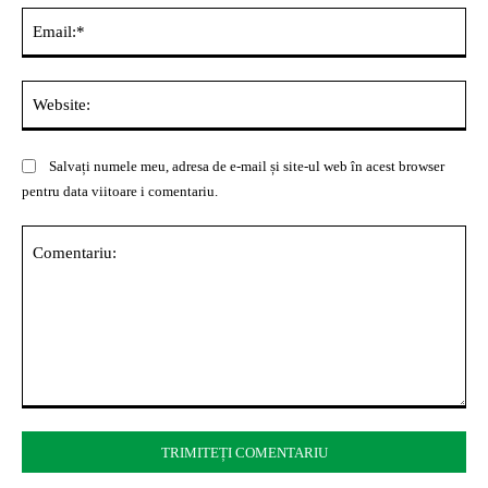
Ema
Web
Salvați numele meu, adresa de e-mail și site-ul web în acest browser
pentru data viitoare i comentariu.
Comentariu: