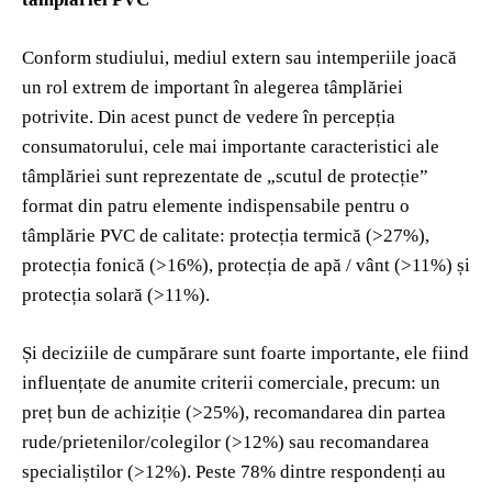
Conform studiului, mediul extern sau intemperiile joacă
un rol extrem de important în alegerea tâmplăriei
potrivite. Din acest punct de vedere în percepția
consumatorului, cele mai importante caracteristici ale
tâmplăriei sunt reprezentate de „scutul de protecție”
format din patru elemente indispensabile pentru o
tâmplărie PVC de calitate: protecția termică (>27%),
protecția fonică (>16%), protecția de apă / vânt (>11%) și
protecția solară (>11%).
Și deciziile de cumpărare sunt foarte importante, ele fiind
influențate de anumite criterii comerciale, precum: un
preț bun de achiziție (>25%), recomandarea din partea
rude/prietenilor/colegilor (>12%) sau recomandarea
specialiștilor (>12%). Peste 78% dintre respondenți au