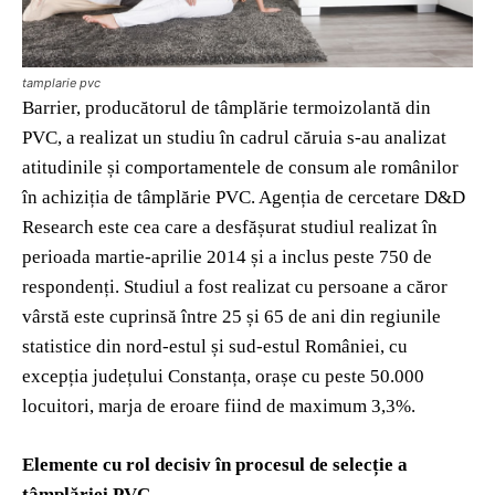
tamplarie pvc
Barrier, producătorul de tâmplărie termoizolantă din
PVC, a realizat un studiu în cadrul căruia s-au analizat
atitudinile și comportamentele de consum ale românilor
în achiziția de tâmplărie PVC. Agenția de cercetare D&D
Research este cea care a desfășurat studiul realizat în
perioada martie-aprilie 2014 și a inclus peste 750 de
respondenți. Studiul a fost realizat cu persoane a căror
vârstă este cuprinsă între 25 și 65 de ani din regiunile
statistice din nord-estul și sud-estul României, cu
excepția județului Constanța, orașe cu peste 50.000
locuitori, marja de eroare fiind de maximum 3,3%.
Elemente cu rol decisiv în procesul de selecție a
tâmplăriei PVC