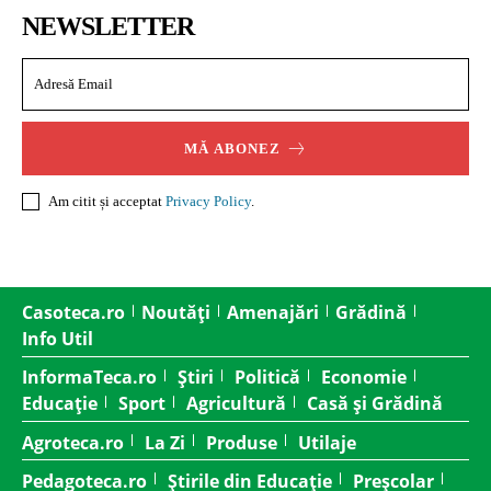
NEWSLETTER
MĂ ABONEZ
Am citit și acceptat
Privacy Policy
.
Casoteca.ro
Noutăți
Amenajări
Grădină
Info Util
InformaTeca.ro
Știri
Politică
Economie
Educație
Sport
Agricultură
Casă și Grădină
Agroteca.ro
La Zi
Produse
Utilaje
Pedagoteca.ro
Știrile din Educație
Preșcolar