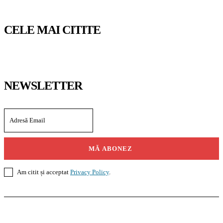
CELE MAI CITITE
NEWSLETTER
MĂ ABONEZ
Am citit și acceptat
Privacy Policy
.
Casoteca.ro
Noutăți
Amenajări
Grădină
Info Util
InformaTeca.ro
Știri
Politică
Economie
Educație