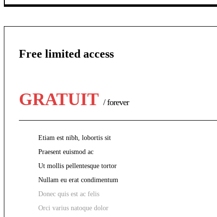
Free limited access
GRATUIT
/ forever
Etiam est nibh, lobortis sit
Praesent euismod ac
Ut mollis pellentesque tortor
Nullam eu erat condimentum
Donec quis est ac felis
Orci varius natoque dolor