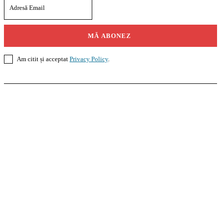
MĂ ABONEZ
Am citit și acceptat
Privacy Policy
.
Casoteca.ro
Noutăți
Amenajări
Grădină
Info Util
InformaTeca.ro
Știri
Politică
Economie
Educație
Sport
Agricultură
Casă și Grădină
Agroteca.ro
La Zi
Produse
Utilaje
Pedagoteca.ro
Știrile din Educație
Preșcolar
Școală
Universitar
Studii în Străinătate
MoneyBuzz
Bani
Business
Tech
Green
Retail
București
English
Goool.ro
Superliga
Liga 2
Liga 3
Steaua
Dinamo
Rapid
PRescu
România Informată
Curierul Național