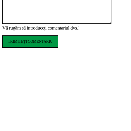
Vă rugăm să introduceți comentariul dvs.!
ARTICOLE POPULARE
Ce costume de baie se poartă în vara 2026.
Tendințele care domină sezonul estival
Cum influențează izolația locuinței
performanța unei centrale termice pe gaz