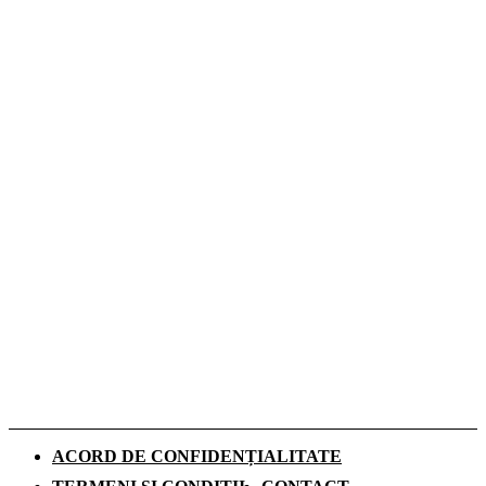
Romeo Beckham este imaginea noii campanii
de toamnă Tommy Hilfiger dedicată
denimului
De ce investesc tot mai mulți europeni în
panouri fotovoltaice. Cât durează
recuperarea investiției și ce rol au
schimbările climatice
Românii aleg camerele de supraveghere
pentru liniștea din timpul vacanțelor, arată
un studiu
ACORD DE CONFIDENȚIALITATE