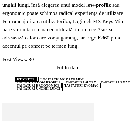
unghii lungi, însă alegerea unui model
low-profile
sau
ergonomic poate schimba radical experiența de utilizare.
Pentru majoritatea utilizatorilor, Logitech MX Keys Mini
pare varianta cea mai echilibrată, în timp ce Asus se
adresează celor care vor și gaming, iar Ergo K860 pune
accentul pe confort pe termen lung.
Post Views:
80
- Publicitate -
ETICHETE
LOGITECH MX KEYS MINI
TASTATURĂ LOW PROFILE
TASTATURI ALTEX
TASTATURI EMAG
TASTATURI ERGONOMICE
TASTATURI EVOMAG
TASTATURI UNGHII LUNGI