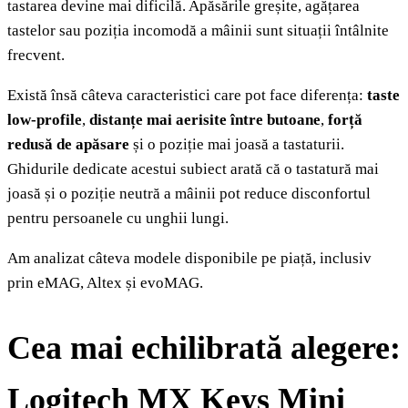
tastarea devine mai dificilă. Apăsările greșite, agățarea
tastelor sau poziția incomodă a mâinii sunt situații întâlnite
frecvent.
Există însă câteva caracteristici care pot face diferența:
taste
low-profile
,
distanțe mai aerisite între butoane
,
forță
redusă de apăsare
și o poziție mai joasă a tastaturii.
Ghidurile dedicate acestui subiect arată că o tastatură mai
joasă și o poziție neutră a mâinii pot reduce disconfortul
pentru persoanele cu unghii lungi.
Am analizat câteva modele disponibile pe piață, inclusiv
prin eMAG, Altex și evoMAG.
Cea mai echilibrată alegere:
Logitech MX Keys Mini