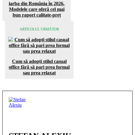
iarba din România în 2026.
Modelele care oferă cel mai
bun raport calitate-preț
ARTICOLUL URMĂTOR
Cum să adopți stilul casual
office fără să pari prea formal
sau prea relaxat