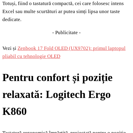
Totuși, fiind o tastatură compactă, cei care folosesc intens
Excel sau multe scurtături ar putea simți lipsa unor taste
dedicate.
- Publicitate -
Vezi și
Zenbook 17 Fold OLED (UX9702): primul laptopul
pliabil cu tehnologie OLED
Pentru confort și poziție
relaxată: Logitech Ergo
K860
Tastatură ergonomică împărțită, proiectată pentru o poziție