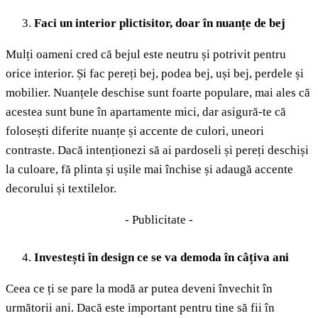
Faci un interior plictisitor, doar în nuanțe de bej
Mulți oameni cred că bejul este neutru și potrivit pentru
orice interior. Și fac pereți bej, podea bej, uși bej, perdele și
mobilier. Nuanțele deschise sunt foarte populare, mai ales că
acestea sunt bune în apartamente mici, dar asigură-te că
folosești diferite nuanțe și accente de culori, uneori
contraste. Dacă intenționezi să ai pardoseli și pereți deschiși
la culoare, fă plinta și ușile mai închise și adaugă accente
decorului și textilelor.
- Publicitate -
Investești în design ce se va demoda în câțiva ani
Ceea ce ți se pare la modă ar putea deveni învechit în
următorii ani. Dacă este important pentru tine să fii în