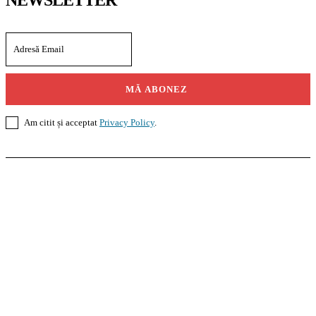
MĂ ABONEZ
Am citit și acceptat
Privacy Policy
.
Casoteca.ro
Noutăți
Amenajări
Grădină
Info Util
InformaTeca.ro
Știri
Politică
Economie
Educație
Sport
Agricultură
Casă și Grădină
Agroteca.ro
La Zi
Produse
Utilaje
Pedagoteca.ro
Știrile din Educație
Preșcolar
Școală
Universitar
Studii în Străinătate
MoneyBuzz
Bani
Business
Tech
Green
Retail
București
English
Goool.ro
Superliga
Liga 2
Liga 3
Steaua
Dinamo