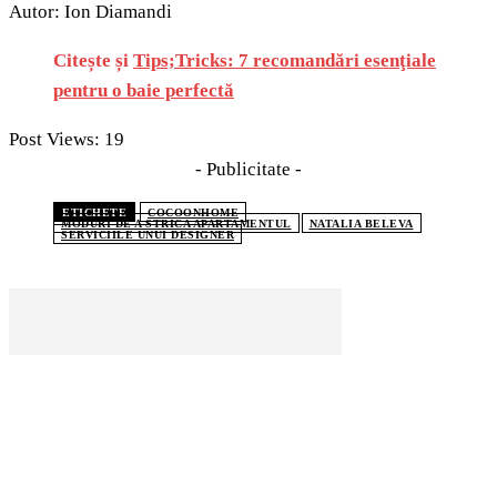
Autor: Ion Diamandi
Citește și
Tips;Tricks: 7 recomandări esenţiale
pentru o baie perfectă
Post Views:
19
- Publicitate -
ETICHETE
COCOONHOME
MODURI DE A STRICA APARTAMENTUL
NATALIA BELEVA
SERVICIILE UNUI DESIGNER
CELE MAI CITITE