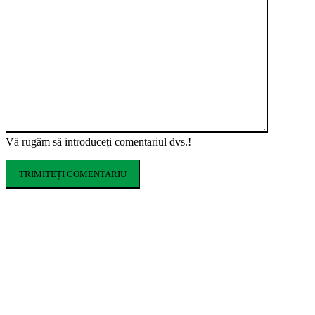
Vă rugăm să introduceți comentariul dvs.!
ARTICOLE POPULARE
Cofrajele pentru planșee: ce sunt, ce tipuri