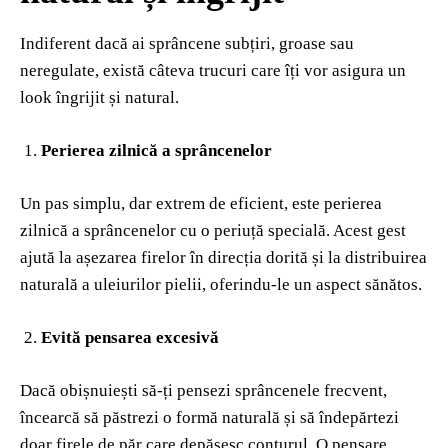
Indiferent dacă ai sprâncene subțiri, groase sau
neregulate, există câteva trucuri care îți vor asigura un
look îngrijit și natural.
Perierea zilnică a sprâncenelor
Un pas simplu, dar extrem de eficient, este perierea
zilnică a sprâncenelor cu o periuță specială. Acest gest
ajută la așezarea firelor în direcția dorită și la distribuirea
naturală a uleiurilor pielii, oferindu-le un aspect sănătos.
Evită pensarea excesivă
Dacă obișnuiești să-ți pensezi sprâncenele frecvent,
încearcă să păstrezi o formă naturală și să îndepărtezi
doar firele de păr care depășesc conturul. O pensare