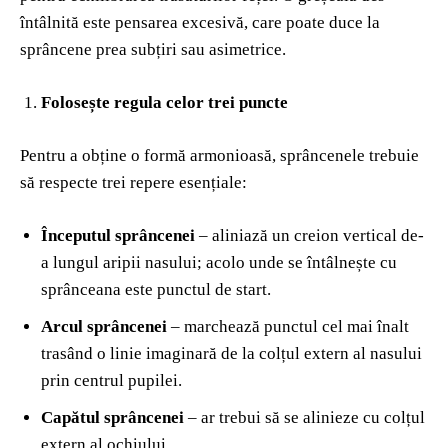
întâlnită este pensarea excesivă, care poate duce la
sprâncene prea subțiri sau asimetrice.
Folosește regula celor trei puncte
Pentru a obține o formă armonioasă, sprâncenele trebuie
să respecte trei repere esențiale:
Începutul sprâncenei
– aliniază un creion vertical de-
a lungul aripii nasului; acolo unde se întâlnește cu
sprânceana este punctul de start.
Arcul sprâncenei
– marchează punctul cel mai înalt
trasând o linie imaginară de la colțul extern al nasului
prin centrul pupilei.
Capătul sprâncenei
– ar trebui să se alinieze cu colțul
extern al ochiului.