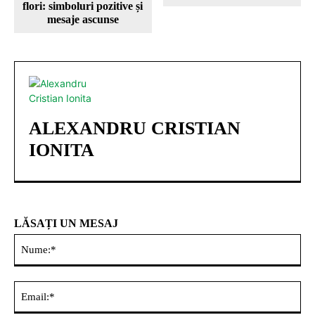
flori: simboluri pozitive și
mesaje ascunse
ALEXANDRU CRISTIAN
IONITA
LĂSAȚI UN MESAJ
Nu
Ema