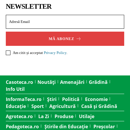
NEWSLETTER
MĂ ABONEZ
Am citit și acceptat
Privacy Policy
.
Casoteca.ro
Noutăți
Amenajări
Grădină
Info Util
InformaTeca.ro
Știri
Politică
Economie
Educație
Sport
Agricultură
Casă și Grădină
Agroteca.ro
La Zi
Produse
Utilaje
Pedagoteca.ro
Știrile din Educație
Preșcolar