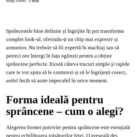
timp citire:
3
min
Sprâncenele bine definite și îngrijite îți pot transforma
complet look-ul, oferindu-ți un chip mai expresiv și
armonios. Nu trebuie să fii expertă în machiaj sau să
petreci ore întregi în fața oglinzii pentru a obține
sprâncene perfecte. Există câteva trucuri simple și rapide
care te vor ajuta să le conturezi și să le îngrijești corect,
astfel încât să arate impecabil în orice moment.
Forma ideală pentru
sprâncene – cum o alegi?
Alegerea formei potrivite pentru sprâncene este esențială
pentru echilibrarea trăsăturilor feței. O greșeală des