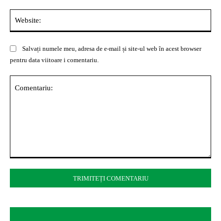
Web
Salvați numele meu, adresa de e-mail și site-ul web în acest browser
pentru data viitoare i comentariu.
Comentariu: