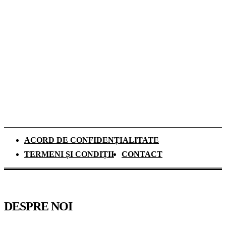
denimului
De ce investesc tot mai mulți europeni în
panouri fotovoltaice. Cât durează
recuperarea investiției și ce rol au
schimbările climatice
ACORD DE CONFIDENȚIALITATE
TERMENI ȘI CONDIȚII
CONTACT
DESPRE NOI