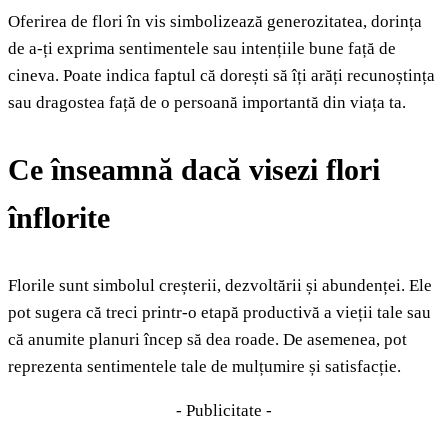
Oferirea de flori în vis simbolizează generozitatea, dorința
de a-ți exprima sentimentele sau intențiile bune față de
cineva. Poate indica faptul că dorești să îți arăți recunoștința
sau dragostea față de o persoană importantă din viața ta.
Ce înseamnă dacă visezi flori
înflorite
Florile sunt simbolul creșterii, dezvoltării și abundenței. Ele
pot sugera că treci printr-o etapă productivă a vieții tale sau
că anumite planuri încep să dea roade. De asemenea, pot
reprezenta sentimentele tale de mulțumire și satisfacție.
- Publicitate -