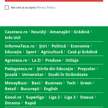
Am citit și acceptat
Privacy Policy
.
Casoteca.ro
Noutăți
Amenajări
Grădină
Info Util
InformaTeca.ro
Știri
Politică
Economie
Educație
Sport
Agricultură
Casă și Grădină
Agroteca.ro
La Zi
Produse
Utilaje
Pedagoteca.ro
Știrile din Educație
Preșcolar
Școală
Universitar
Studii în Străinătate
MoneyBuzz
Bani
Business
Tech
Green
Retail
București
English
Goool.ro
Superliga
Liga 2
Liga 3
Steaua
Dinamo
Rapid