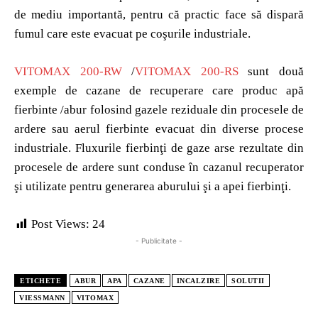
de mediu importantă, pentru că practic face să dispară
fumul care este evacuat pe coşurile industriale.
VITOMAX 200-RW
/
VITOMAX 200-RS
sunt două
exemple de cazane de recuperare care produc apă
fierbinte /abur folosind gazele reziduale din procesele de
ardere sau aerul fierbinte evacuat din diverse procese
industriale. Fluxurile fierbinţi de gaze arse rezultate din
procesele de ardere sunt conduse în cazanul recuperator
şi utilizate pentru generarea aburului şi a apei fierbinţi.
Post Views:
24
- Publicitate -
ETICHETE
ABUR
APA
CAZANE
INCALZIRE
SOLUTII
VIESSMANN
VITOMAX