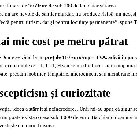
ri lunare de încălzire de sub 100 de lei, chiar și iarna.
re nu are nevoie de șantier murdar, nu produce risipă, nu necesit
fectă pentru turism, dar și pentru locuințe permanente”, spune T
ai mic cost pe metru pătrat
o-Dome se vând la un
preț de 110 euro/mp + TVA, adică în jur
me mai complexe – L, U, T, H sau semicilindrice – iar compania 
bate, precum mobilier, tâmplărie, microciment sau membrane hi
scepticism și curiozitate
ație, ideea a stârnit și neîncredere. „Unii mi-au spus că sigur se
ă nu poate exista o casă sub 3.000 de euro. Ba chiar o doamnă m
vestește cu umor Trăsnea.