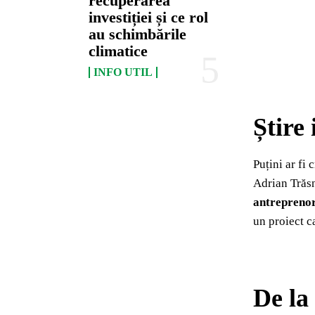
recuperarea
investiției și ce rol
au schimbările
climatice
INFO UTIL
Știre 
Puțini ar fi 
Adrian Trăs
antreprenor
un proiect c
De la