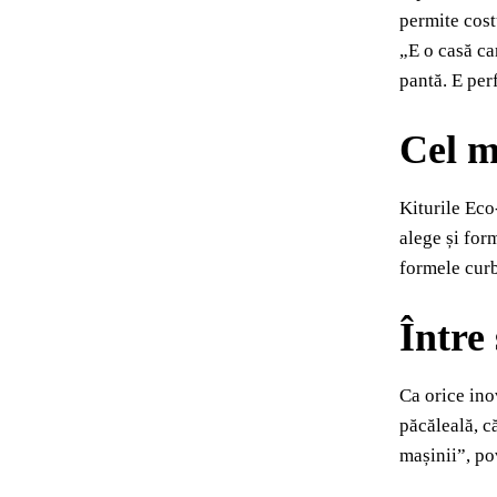
permite costu
„E o casă ca
pantă. E per
Cel m
Kiturile Ec
alege și for
formele cur
Între 
Ca orice inov
păcăleală, c
mașinii”, po