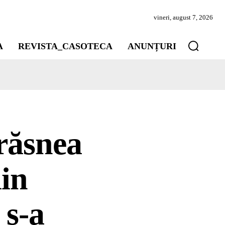
vineri, august 7, 2026
A
REVISTA_CASOTECA
ANUNȚURI
răsnea
din
 s-a