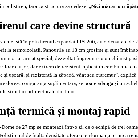
n polistiren, fără ca structura să cedeze. „
Nici măcar o crăpătu
tirenul care devine structură
istenței stă în polistirenul expandat EPS 200, cu o densitate d
osit la termoizolații. Panourile au 18 cm grosime și sunt îmbinat
 un mortar armat special, dezvoltat împreună cu un chimist pasi
r foarte ușor, dar extrem de rezistent, aplicat în combinație cu 
te și ușoară, și rezistentă la zăpadă, vânt sau cutremur”, explică
are doresc o siguranță suplimentară, se poate adăuga și un schele
ile structuri arhitecturale din lume.
ență termică și montaj rapid
ome de 27 mp se montează într-o zi, de o echipă de trei oamen
olistirenul de înaltă densitate oferă o performanță termică re