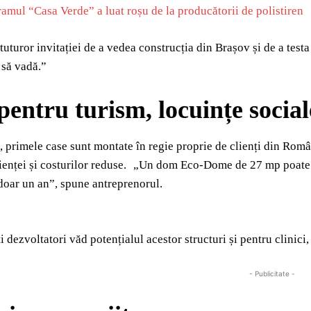
amul “Casa Verde” a luat roșu de la producătorii de polistiren
tuturor invitației de a vedea construcția din Brașov și de a testa
 să vadă.”
pentru turism, locuințe sociale
primele case sunt montate în regie proprie de clienți din Român
cienței și costurilor reduse. „Un dom Eco-Dome de 27 mp poate f
doar un an”, spune antreprenorul.
i dezvoltatori văd potențialul acestor structuri și pentru clinici
- Publicitate -