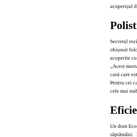
acoperișul di
Polis
Secretul rez
obișnuit fol
acoperite cu
„Acest morta
casă care es
Pentru cei c
cele mai stab
Efici
Un dom Eco-D
săptămâni. P