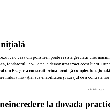
inițială
crezut că o casă din polistiren poate rezista greutății unei mașin
nea, fondatorul Eco-Dome, a demonstrat exact acest lucru. Dup
ul din Brașov a construit prima locuință complet funcțional
are îmbină inovația, sustenabilitatea și curajul de a contesta nor
- Publicitate -
 neîncredere la dovada practi