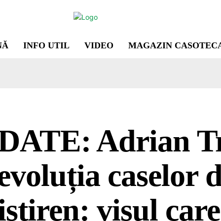
NĂ
INFO UTIL
VIDEO
MAGAZIN CASOTEC
DATE: Adrian T
revoluția caselor 
istiren: visul care