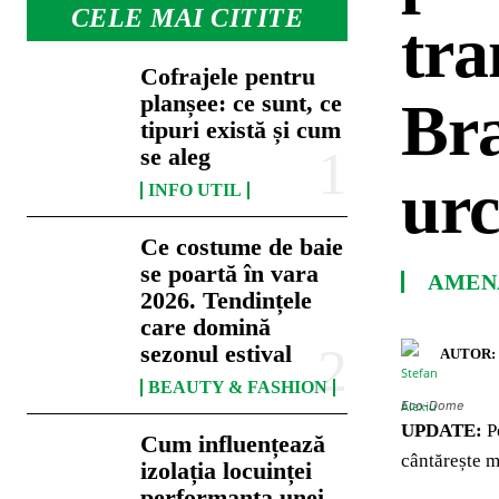
CELE MAI CITITE
tra
Cofrajele pentru
planșee: ce sunt, ce
Bra
tipuri există și cum
se aleg
urc
INFO UTIL
Ce costume de baie
se poartă în vara
AMENA
2026. Tendințele
care domină
sezonul estival
AUTOR:
BEAUTY & FASHION
Eco-Dome
UPDATE:
Pe
Cum influențează
cântărește 
izolația locuinței
performanța unei