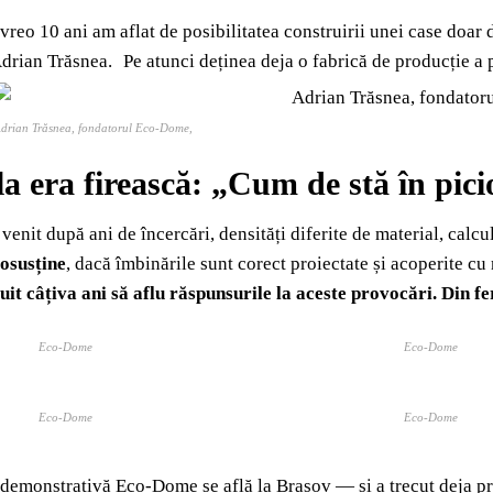
vreo 10 ani am aflat de posibilitatea construirii unei case doar 
drian Trăsnea. Pe atunci deținea deja o fabrică de producție a po
drian Trăsnea, fondatorul Eco-Dome,
a era firească: „
Cum de stă în picio
enit după ani de încercări, densități diferite de material, calcul
tosusține
, dacă îmbinările sunt corect proiectate și acoperite cu 
it câțiva ani să aflu răspunsurile la aceste provocări. Din fe
Eco-Dome
Eco-Dome
Eco-Dome
Eco-Dome
 demonstrativă Eco-Dome se află la Brașov — și a trecut deja pr