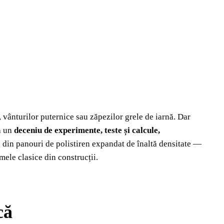
i, vânturilor puternice sau zăpezilor grele de iarnă. Dar
ă un
deceniu de experimente, teste și calcule,
ă
din panouri de polistiren expandat de înaltă densitate —
mele clasice din construcții.
că