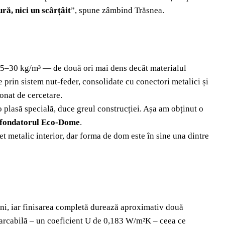
ră, nici un scârțâit
”, spune zâmbind Trăsnea.
e 25–30 kg/m³ — de două ori mai dens decât materialul
e prin sistem nut-feder, consolidate cu conectori metalici și
onat de cercetare.
o plasă specială, duce greul construcției. Așa am obținut o
fondatorul Eco-Dome
.
t metalic interior, dar forma de dom este în sine una dintre
i, iar finisarea completă durează aproximativ două
marcabilă – un coeficient U de 0,183 W/m²K – ceea ce