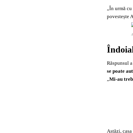
„În urmă cu 
povestește A
A
Îndoial
Răspunsul a v
se poate au
„
Mi-au trebu
Astăzi, casa