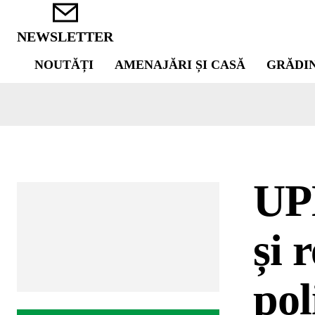
NEWSLETTER
NOUTĂȚI
AMENAJĂRI ȘI CASĂ
GRĂDI
UP
și 
pol