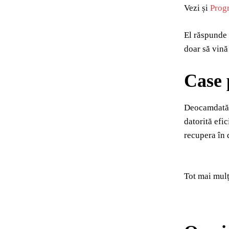
Vezi și
Progr
El răspunde 
doar să vină
Case 
Deocamdată, 
datorită efi
recupera în 
Tot mai mulț