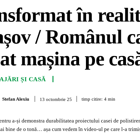
nsformat în realit
șov / Românul c
at mașina pe cas
JĂRI ȘI CASĂ
Stefan Alexiu
timp citire:
4
min
13 octombrie 25
ntru a-și demonstra durabilitatea proiectului casei de polisti
mai bine de o tonă… așa cum vedem în video-ul pe care l-a tri