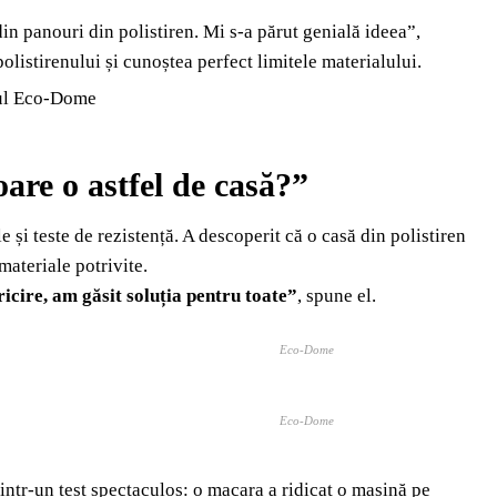
din panouri din polistiren. Mi s-a părut genială ideea”,
listirenului și cunoștea perfect limitele materialului.
are o astfel de casă?
”
e și teste de rezistență. A descoperit că o casă din polistiren
materiale potrivite.
ricire, am găsit soluția pentru toate”
, spune el.
Eco-Dome
Eco-Dome
intr-un test spectaculos: o macara a ridicat o mașină pe