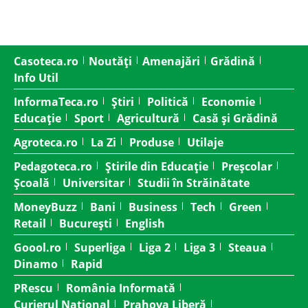
Casoteca.ro
Noutăți
Amenajări
Grădină
Info Util
InformaTeca.ro
Știri
Politică
Economie
Educație
Sport
Agricultură
Casă și Grădină
Agroteca.ro
La Zi
Produse
Utilaje
Pedagoteca.ro
Știrile din Educație
Preșcolar
Școală
Universitar
Studii în Străinătate
MoneyBuzz
Bani
Business
Tech
Green
Retail
București
English
Goool.ro
Superliga
Liga 2
Liga 3
Steaua
Dinamo
Rapid
PRescu
România Informată
Curierul Național
Prahova Liberă