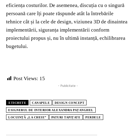
eficiența costurilor. De asemenea, discuția cu o singură
persoană care îți poate răspunde atât la întrebările
tehnice cât și la cele de design, viziunea 3D de dinaintea
implementării, siguranța implementării conform
proiectului propus și, nu în ultimă instanță, echilibrarea
bugetului.
Post Views:
15
- Publicitate -
ETICHETE
CANAPELE
DESIGN CONCEPT
ESIGNERUL DE INTERIOR ALEXANDRA PAȚANGHEL
LOCUINȚĂ „LA CHEIE”
PATURI TAPIȚATE
PERDELE