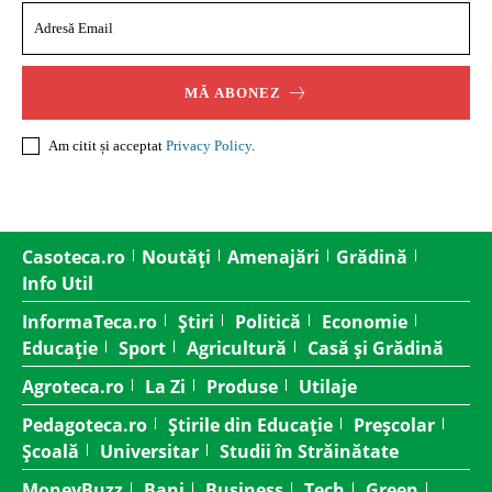
MĂ ABONEZ
Am citit și acceptat
Privacy Policy
.
Casoteca.ro
Noutăți
Amenajări
Grădină
Info Util
InformaTeca.ro
Știri
Politică
Economie
Educație
Sport
Agricultură
Casă și Grădină
Agroteca.ro
La Zi
Produse
Utilaje
Pedagoteca.ro
Știrile din Educație
Preșcolar
Școală
Universitar
Studii în Străinătate
MoneyBuzz
Bani
Business
Tech
Green