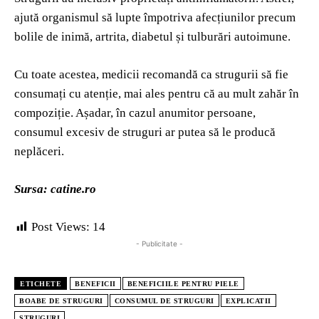
ajută organismul să lupte împotriva afecțiunilor precum
bolile de inimă, artrita, diabetul și tulburări autoimune.
Cu toate acestea, medicii recomandă ca strugurii să fie
consumați cu atenție, mai ales pentru că au mult zahăr în
compoziție. Așadar, în cazul anumitor persoane,
consumul excesiv de struguri ar putea să le producă
neplăceri.
Sursa: catine.ro
Post Views:
14
- Publicitate -
ETICHETE
BENEFICII
BENEFICIILE PENTRU PIELE
BOABE DE STRUGURI
CONSUMUL DE STRUGURI
EXPLICATII
STRUGURI