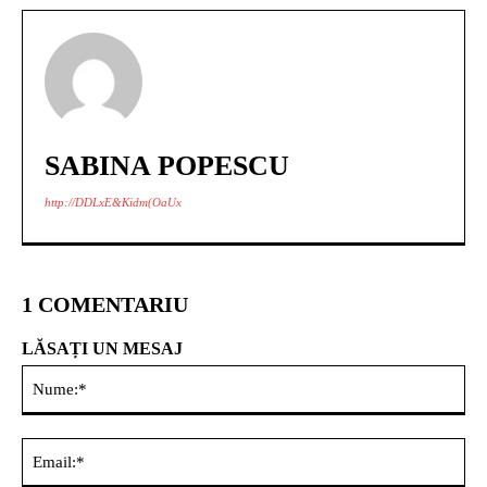
SABINA POPESCU
http://DDLxE&Kidm(OaUx
1 COMENTARIU
LĂSAȚI UN MESAJ
Nu
Ema