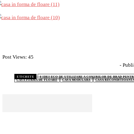
Post Views:
45
- Publi
ETICHETE
8 IDEI ECO DE UTILIZARE A CONURILOR DE BRAD PENTR
CASA FORMA DE FLOARE
CASA MODULARA
CASA RECONDITIOANT