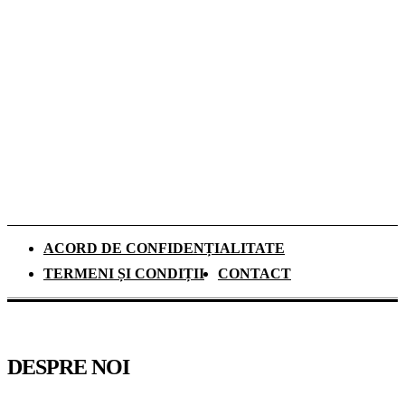
există și cum se aleg
Ce costume de baie se poartă în vara 2026.
Tendințele care domină sezonul estival
Cum influențează izolația locuinței
performanța unei centrale termice pe gaz
ACORD DE CONFIDENȚIALITATE
TERMENI ȘI CONDIȚII
CONTACT
DESPRE NOI