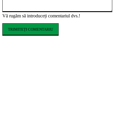
Vă rugăm să introduceți comentariul dvs.!
ARTICOLE POPULARE
KIKO MILANO își extinde prezența în
România printr-un magazin online
Coafuri de festival care rezistă de dimineața
până la ultimul concert
Cofrajele pentru planșee: ce sunt, ce tipuri