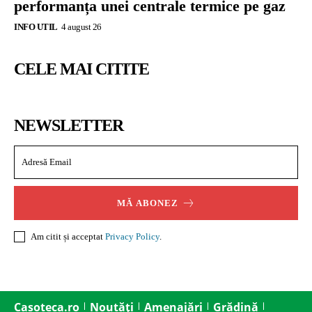
performanța unei centrale termice pe gaz
INFO UTIL
4 august 26
CELE MAI CITITE
NEWSLETTER
MĂ ABONEZ
Am citit și acceptat
Privacy Policy
.
Casoteca.ro
Noutăți
Amenajări
Grădină