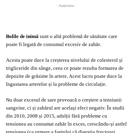
- Publicitate -
Bolile de inimă
sunt o altă problemă de sănătate care
poate fi legată de consumul excesiv de zahăr.
Acesta poate duce la creșterea nivelului de colesterol și
trigliceride din sânge, ceea ce poate rezulta formarea de
depozite de grăsime în artere. Acest lucru poate duce la
îngustarea arterelor și la probleme de circulație.
Nu doar excesul de sare provoacă o creștere a tensiunii
sangvine, ci și zahărul are același efect negativ. În studii
din 2010, 2008 și 2015, adulții fără probleme cu
tensiunea au consumat zahăr în exces, crescându-și astfel
tensiunea (ca urmare a faptului că digestia fructozei