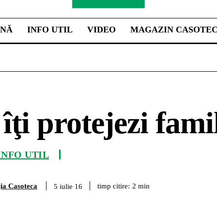
INĂ
INFO UTIL
VIDEO
MAGAZIN CASOTE
ţi protejezi famil
INFO UTIL
ia Casoteca
timp citire:
2
min
5 iulie 16