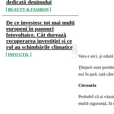
dedicată denimului
BEAUTY & FASHION
De ce investesc tot mai mulți
europeni în panouri
fotovoltaice. Cât durează
recuperarea investiției și ce
rol au schimbările climatice
INFO UTIL
Vara e aici, şi odat
Ţânţarii sunt purtăt
noi în ţară, iată cât
Citronela
Probabil că ai văzut
multă siguranţă, fă 