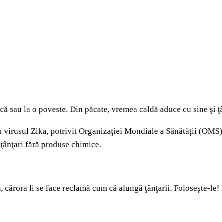
oacă sau la o poveste. Din păcate, vremea caldă aduce cu sine şi ţâ
u virusul Zika, potrivit Organizaţiei Mondiale a Sănătăţii (OMS).
e ţânţari fără produse chimice.
 cărora li se face reclamă cum că alungă ţânţarii. Foloseşte-le! D