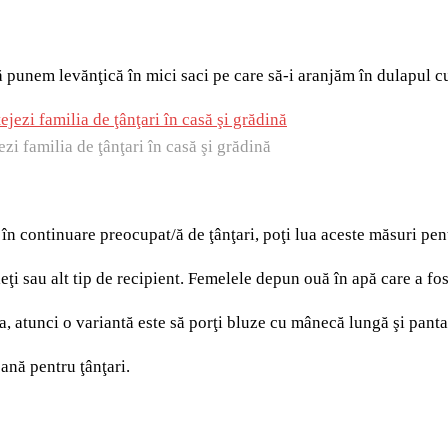
 punem levănţică în mici saci pe care să-i aranjăm în dulapul cu 
ezi familia de ţânţari în casă şi grădină
i în continuare preocupat/ă de ţânţari, poţi lua aceste măsuri pent
eţi sau alt tip de recipient. Femelele depun ouă în apă care a fos
, atunci o variantă este să porţi bluze cu mânecă lungă şi panta
nă pentru ţânţari.