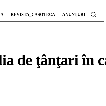
CA
REVISTA_CASOTECA
ANUNȚURI
ia de ţânţari în 