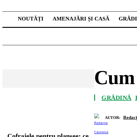
NOUTĂȚI
AMENAJĂRI ȘI CASĂ
GRĂD
Cum î
GRĂDINĂ
CELE MAI CITITE
Redacț
AUTOR:
Cofrajele pentru planșee: ce