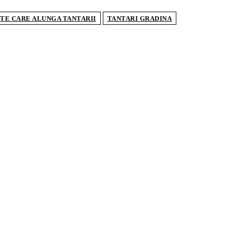
TE CARE ALUNGA TANTARII
TANTARI GRADINA
TICOLE POPULARE
jele pentru planșee: ce sunt, ce tipuri există și
se aleg
ostume de baie se poartă în vara 2026. Tendințele
 domină sezonul estival
influențează izolația locuinței performanța unei
rale termice pe gaz