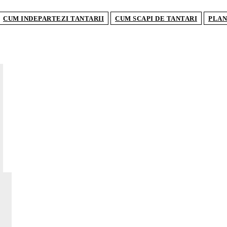
CUM INDEPARTEZI TANTARII
CUM SCAPI DE TANTARI
PLAN
AR
Cofra
cum 
Ce c
care
Cum 
cent