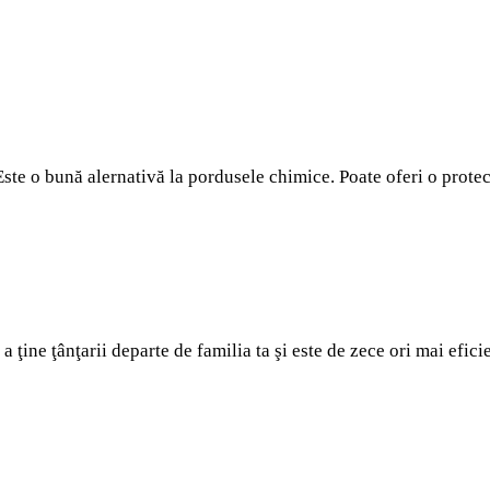
 Este o bună alernativă la pordusele chimice. Poate oferi o prote
 a ţine ţânţarii departe de familia ta şi este de zece ori mai e