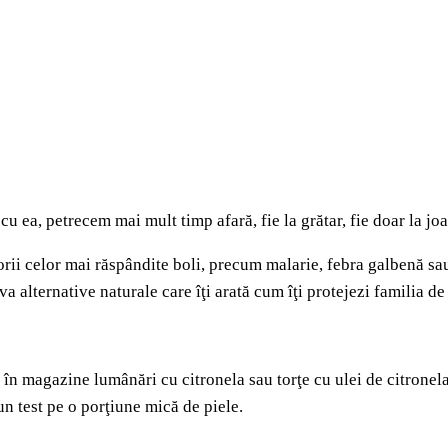
ă cu ea, petrecem mai mult timp afară, fie la grătar, fie doar la j
orii celor mai răspândite boli, precum malarie, febra galbenă sa
eva alternative naturale care îţi arată cum îţi protejezi familia d
 în magazine lumânări cu citronela sau torţe cu ulei de citronela,
un test pe o porţiune mică de piele.