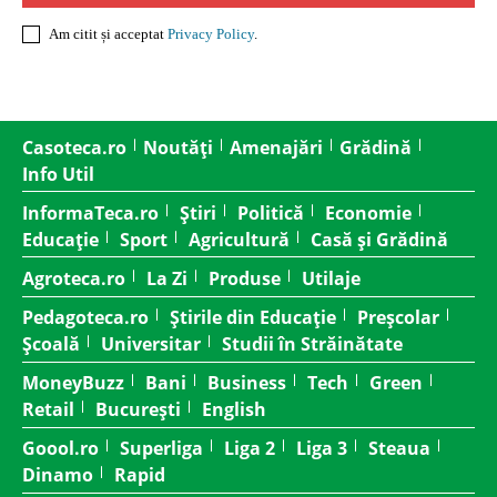
Am citit și acceptat
Privacy Policy
.
Casoteca.ro
Noutăți
Amenajări
Grădină
Info Util
InformaTeca.ro
Știri
Politică
Economie
Educație
Sport
Agricultură
Casă și Grădină
Agroteca.ro
La Zi
Produse
Utilaje
Pedagoteca.ro
Știrile din Educație
Preșcolar
Școală
Universitar
Studii în Străinătate
MoneyBuzz
Bani
Business
Tech
Green
Retail
București
English
Goool.ro
Superliga
Liga 2
Liga 3
Steaua
Dinamo
Rapid