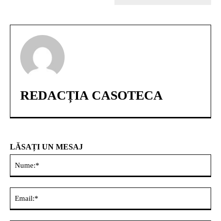
REDACȚIA CASOTECA
LĂSAȚI UN MESAJ
Nu
Ema