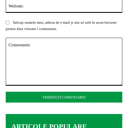
Web
Salvați numele meu, adresa de e-mail și site-ul web în acest browser
pentru data viitoare i comentariu.
Comentariu:
ARTICOLE POPULARE