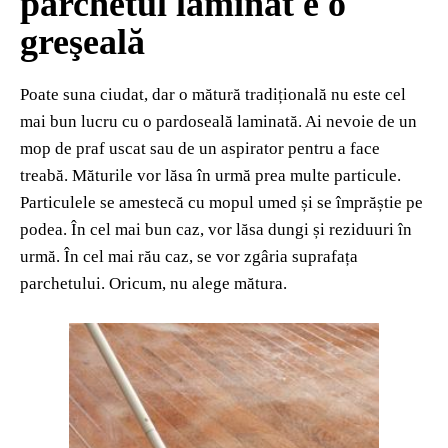
parchetul laminat e o
greşeală
Poate suna ciudat, dar o mătură tradițională nu este cel
mai bun lucru cu o pardoseală laminată. Ai nevoie de un
mop de praf uscat sau de un aspirator pentru a face
treabă. Măturile vor lăsa în urmă prea multe particule.
Particulele se amestecă cu mopul umed și se împrăștie pe
podea. În cel mai bun caz, vor lăsa dungi și reziduuri în
urmă. În cel mai rău caz, se vor zgâria suprafața
parchetului. Oricum, nu alege mătura.