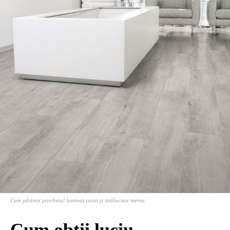
Cum păstrezi parchetul laminat curat şi strălucitor mereu