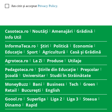
Am citit și acceptat
Privacy Policy
.
Casoteca.ro
Noutăți
Amenajări
Grădină
Info Util
InformaTeca.ro
Știri
Politică
Economie
Educație
Sport
Agricultură
Casă și Grădină
Agroteca.ro
La Zi
Produse
Utilaje
Pedagoteca.ro
Știrile din Educație
Preșcolar
Școală
Universitar
Studii în Străinătate
MoneyBuzz
Bani
Business
Tech
Green
Retail
București
English
Goool.ro
Superliga
Liga 2
Liga 3
Steaua
Dinamo
Rapid