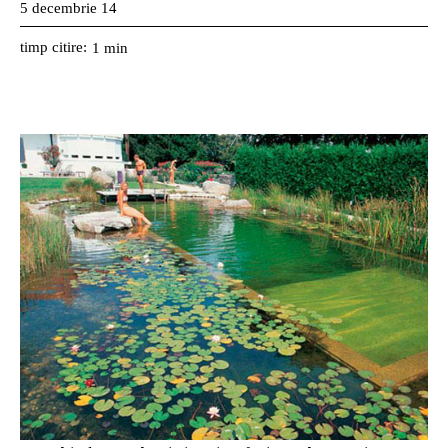
5 decembrie 14
timp citire:
1
min