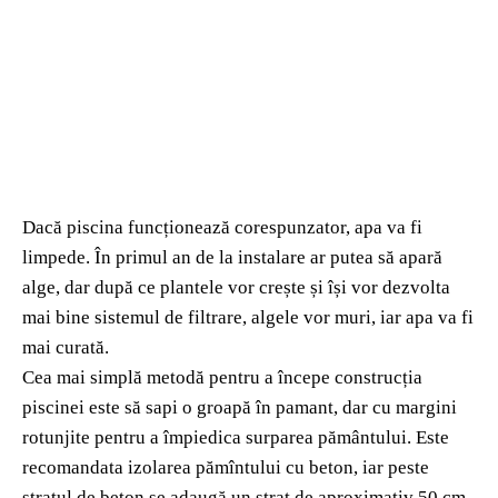
Dacă piscina funcționează corespunzator, apa va fi
limpede. În primul an de la instalare ar putea să apară
alge, dar după ce plantele vor crește și își vor dezvolta
mai bine sistemul de filtrare, algele vor muri, iar apa va fi
mai curată.
Cea mai simplă metodă pentru a începe construcția
piscinei este să sapi o groapă în pamant, dar cu margini
rotunjite pentru a împiedica surparea pământului. Este
recomandata izolarea pămîntului cu beton, iar peste
stratul de beton se adaugă un strat de aproximativ 50 cm