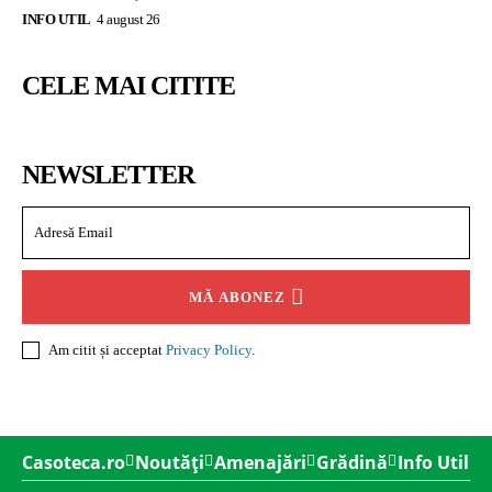
INFO UTIL
4 august 26
CELE MAI CITITE
NEWSLETTER
MĂ ABONEZ
Am citit și acceptat
Privacy Policy
.
Casoteca.ro
Noutăți
Amenajări
Grădină
Info Util