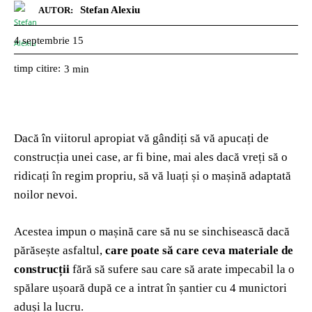
Stefan Alexiu
AUTOR:
4 septembrie 15
timp citire:
3
min
Dacă în viitorul apropiat vă gândiți să vă apucați de
construcția unei case, ar fi bine, mai ales dacă vreți să o
ridicați în regim propriu, să vă luați și o mașină adaptată
noilor nevoi.
Acestea impun o mașină care să nu se sinchisească dacă
părăsește asfaltul,
care poate să care ceva materiale de
construcții
fără să sufere sau care să arate impecabil la o
spălare ușoară după ce a intrat în șantier cu 4 munictori
aduși la lucru.