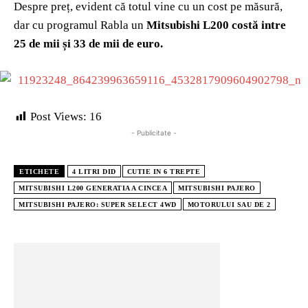
Despre preț, evident că totul vine cu un cost pe măsură,
dar cu programul Rabla un
Mitsubishi L200 costă intre
25 de mii și 33 de mii de euro.
Post Views:
16
- Publicitate -
ETICHETE
4 LITRI DID
CUTIE IN 6 TREPTE
MITSUBISHI L200 GENERATIA A CINCEA
MITSUBISHI PAJERO
MITSUBISHI PAJERO: SUPER SELECT 4WD
MOTORULUI SAU DE 2