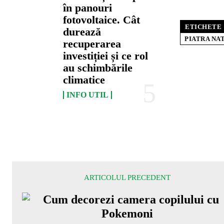
în panouri
fotovoltaice. Cât
ETICHETE
durează
PIATRA NA
recuperarea
investiției și ce rol
au schimbările
climatice
INFO UTIL
ARTICOLUL PRECEDENT