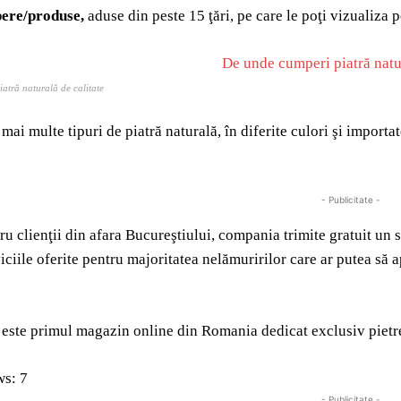
pere/produse,
aduse din peste 15 ţări, pe care le poţi vizualiza 
atră naturală de calitate
 mai multe tipuri de piatră naturală, în diferite culori şi importa
- Publicitate -
tru clienţii din afara Bucureştiului, compania trimite gratuit un 
viciile oferite pentru majoritatea nelămuririlor care ar putea să 
 este primul magazin online din Romania dedicat exclusiv pietrei
ws:
7
- Publicitate -