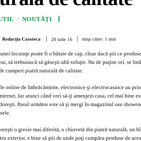
UTIL
NOUTĂȚI
Redacția Casoteca
timp citire:
1
min
20 iulie 16
nei locuinţe poate fi o bătaie de cap, chiar dacă ştii ce produse 
ai, să trebuiască să găseşti altă soluţie. Nu de puţine ori, se în
e cumperi piatră naturală de calitate.
e online de îmbrăcăminte, electronice şi electrocasnice au prins
internet. Iar atunci când vrei să-ţi amenjezi casa, cel mai bine e
e doreşti. Pasul următor este să şi mergi în magazinul sau showr
sele.
doreşti o gresie mai diferită, o chiuvetă din piatră naturală, un 
tru exterior, e bine să ştii de unde poţi cumpăra produse de ace