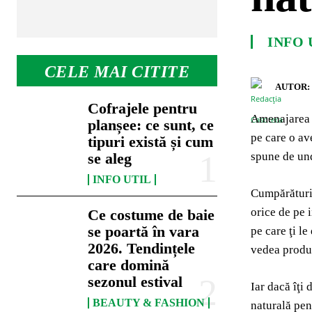
INFO 
CELE MAI CITITE
AUTOR:
Cofrajele pentru
Amenajarea u
planșee: ce sunt, ce
pe care o ave
tipuri există și cum
spune de und
se aleg
INFO UTIL
Cumpărăturil
orice de pe 
Ce costume de baie
se poartă în vara
pe care ţi l
2026. Tendințele
vedea produ
care domină
sezonul estival
Iar dacă îţi 
BEAUTY & FASHION
naturală pen