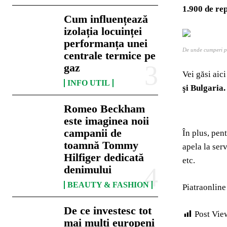
1.900 de re
Cum influențează
izolația locuinței
performanța unei
De unde cumperi pi
centrale termice pe
gaz
Vei găsi aici
INFO UTIL
şi Bulgaria.
Romeo Beckham
este imaginea noii
campanii de
În plus, pen
toamnă Tommy
apela la ser
Hilfiger dedicată
etc.
denimului
BEAUTY & FASHION
Piatraonline
De ce investesc tot
Post Vie
mai mulți europeni