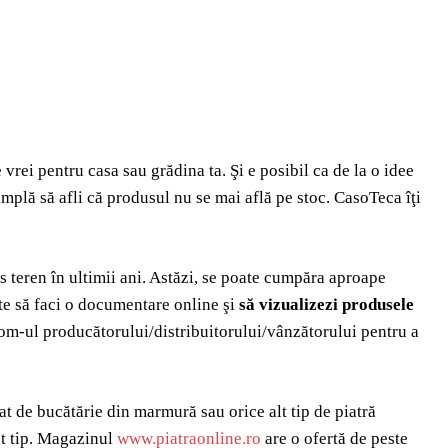
vrei pentru casa sau grădina ta. Şi e posibil ca de la o idee
tâmplă să afli că produsul nu se mai află pe stoc. CasoTeca îţi
 teren în ultimii ani. Astăzi, se poate cumpăra aproape
ste să faci o documentare online şi
să vizualizezi produsele
oom-ul producătorului/distribuitorului/vânzătorului pentru a
blat de bucătărie din marmură sau orice alt tip de piatră
st tip. Magazinul
www.piatraonline.ro
are o ofertă de peste