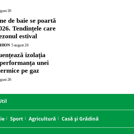
ugust 26
me de baie se poartă
026. Tendințele care
zonul estival
SHION
5 august 26
ențează izolația
 performanța unei
termice pe gaz
ugust 26
Util
ie
Sport
Agricultură
Casă și Grădină