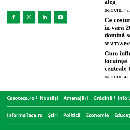
aleg
INFO UTIL
7 a
Ce costu
în vara 2
domină se
BEAUTY & FA
Cum influ
locuinței
centrale 
INFO UTIL
4 a
Casoteca.ro
Noutăți
Amenajări
Grădină
Info 
InformaTeca.ro
Știri
Politică
Economie
Educaț