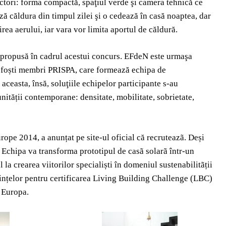
actori: forma compactă, spaţiul verde şi camera tehnică ce
ă căldura din timpul zilei şi o cedează în casă noaptea, dar
rea aerului, iar vara vor limita aportul de căldură.
 propusă în cadrul acestui concurs. EFdeN este urmaşa
tru foști membri PRISPA, care formează echipa de
ceasta, însă, soluţiile echipelor participante s-au
tății contemporane: densitate, mobilitate, sobrietate,
pe 2014, a anunțat pe site-ul oficial că recruteazã. Deși
t. Echipa va transforma prototipul de casã solarã într-un
la crearea viitorilor specialiști în domeniul sustenabilitãții
erințelor pentru certificarea Living Building Challenge (LBC)
n Europa.