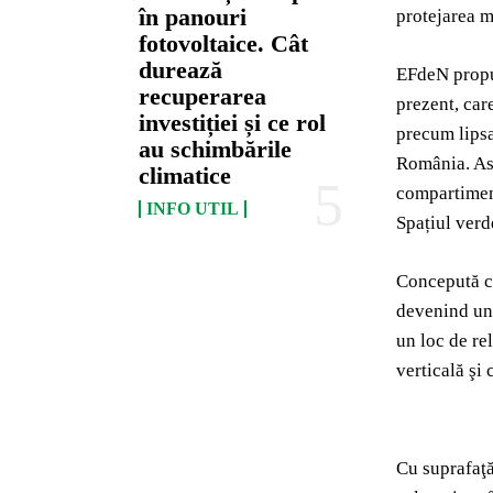
în panouri
protejarea m
fotovoltaice. Cât
durează
EFdeN propun
recuperarea
prezent, car
investiției și ce rol
precum lipsa
au schimbările
România. Ast
climatice
compartimenta
INFO UTIL
Spațiul verd
Concepută ca
devenind un 
un loc de re
verticală şi
Cu suprafaţă