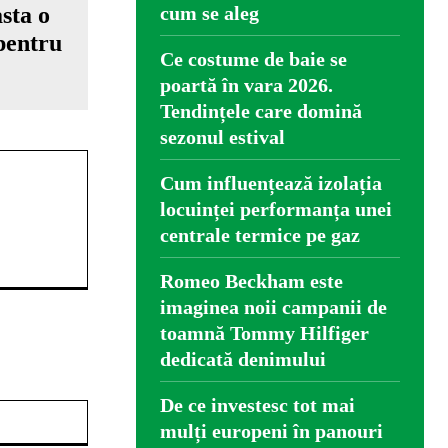
sta o
cum se aleg
pentru
Ce costume de baie se
poartă în vara 2026.
Tendințele care domină
sezonul estival
Cum influențează izolația
locuinței performanța unei
centrale termice pe gaz
Romeo Beckham este
imaginea noii campanii de
toamnă Tommy Hilfiger
dedicată denimului
De ce investesc tot mai
Website:
mulți europeni în panouri