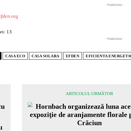
- Publicitate -
efden.org
ws:
13
- Publicitate -
CASA ECO
CASA SOLARA
EFDEN
EFICIENTA ENERGETI
ARTICOLUL URMĂTOR
u