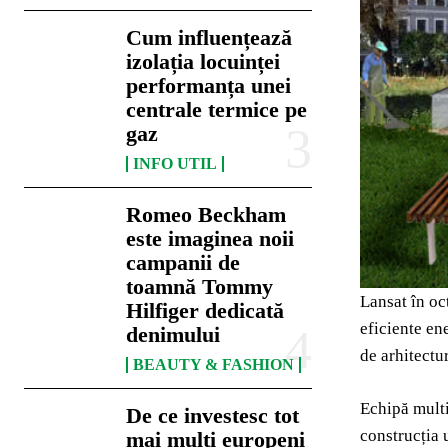
Cum influențează
izolația locuinței
performanța unei
centrale termice pe
gaz
INFO UTIL
Romeo Beckham
este imaginea noii
campanii de
toamnă Tommy
Lansat în oc
Hilfiger dedicată
eficiente en
denimului
de arhitectu
BEAUTY & FASHION
Echipă multi
De ce investesc tot
construcția 
mai mulți europeni