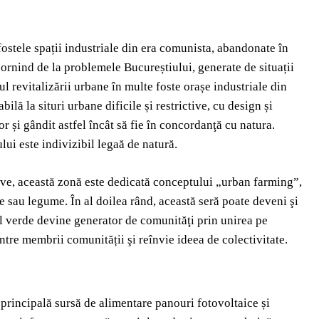
ostele spații industriale din era comunista, abandonate în
ornind de la problemele Bucureștiului, generate de situații
l revitalizării urbane în multe foste orașe industriale din
ă la situri urbane dificile și restrictive, cu design și
or și gândit astfel încât să fie în concordanţă cu natura.
lui este indivizibil legaă de natură.
tive, această zonă este dedicată conceptului „urban farming”,
te sau legume. În al doilea rând, această seră poate deveni şi
iul verde devine generator de comunităţi prin unirea pe
între membrii comunității şi reînvie ideea de colectivitate.
 principală sursă de alimentare panouri fotovoltaice și