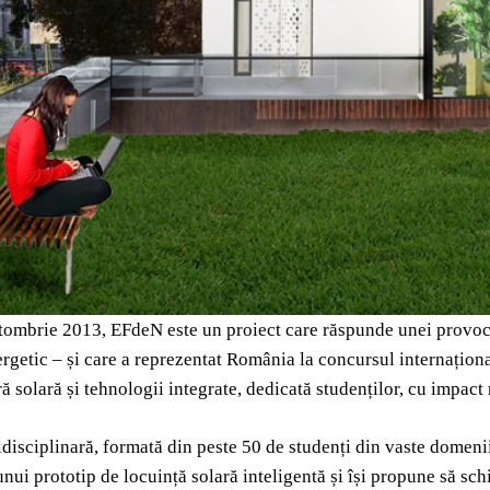
tombrie 2013, EFdeN este un proiect care răspunde unei provocăr
ergetic – și care a reprezentat România la concursul internațio
ră solară și tehnologii integrate, dedicată studenților, cu impact
disciplinară, formată din peste 50 de studenți din vaste domenii
unui prototip de locuință solară inteligentă și își propune să sch