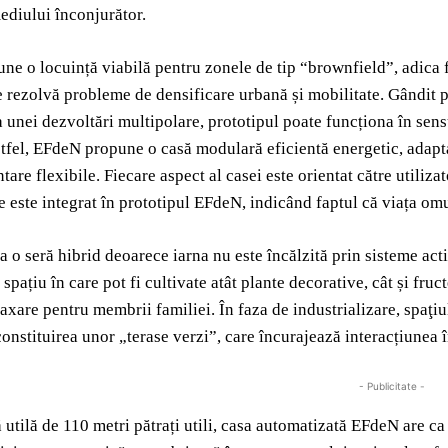
ediului înconjurător.
e o locuință viabilă pentru zonele de tip “brownfield”, adica f
e rezolvă probleme de densificare urbană și mobilitate. Gândit p
 unei dezvoltări multipolare, prototipul poate funcționa în sensu
fel, EFdeN propune o casă modulară eficientă energetic, adaptabil
re flexibile. Fiecare aspect al casei este orientat către utilizat
e este integrat în prototipul EFdeN, indicând faptul că viața omu
 o seră hibrid deoarece iarna nu este încălzită prin sisteme ac
spațiu în care pot fi cultivate atât plante decorative, cât și fruc
laxare pentru membrii familiei. În faza de industrializare, spaţ
 constituirea unor „terase verzi”, care încurajează interacțiunea 
- Publicitate -
 utilă de 110 metri pătrați utili, casa automatizată EFdeN are ca