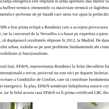
eficiența energetică este obţinută în urma aportului mai multor f
a buffere termice, elementele cu masivitate termică ce înglobeaz
 metalice perforate de pe fațadă care iarna vor ajuta la preîncălzi
SPA a fost prima echipă a României care a acceptat provocarea
e, iar la concursul de la Versailles s-a bazat pe expertiza a pa
să depăşească rezultatele obţinute în 2012, la Madrid. De data a
ului urban, axându-se pe șase probleme fundamentale ale comuni
esibilitate și funcționalitate.
ouă luni, EFdeN, reprezentanta României la Solar Decathlon Euro
nternaționalã a trecut, proiectul nu este nici pe departe încheia
rcetare a Condițiilor de Confort, care sã contribuie fundamental 
nței energetice. În plus, EFdeN urmãrește îndeplinirea tuturor c
ui, iar în felul acesta casa EFdeN va fi prima certificatã LBC di