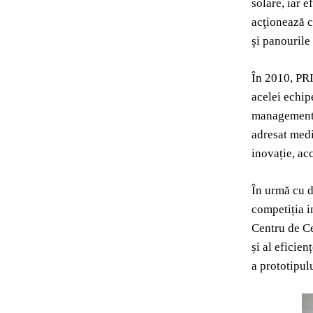
solare, iar 
acţionează c
şi panourile
În 2010, PRI
acelei echip
management, 
adresat medi
inovație, acc
În urmă cu d
competiția i
Centru de Ce
și al eficie
a prototipul