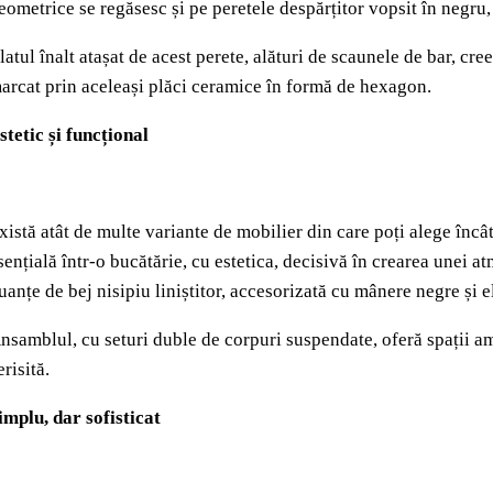
eometrice se regăsesc și pe peretele despărțitor vopsit în negru,
latul înalt atașat de acest perete, alături de scaunele de bar, cr
arcat prin aceleași plăci ceramice în formă de hexagon.
stetic și funcțional
xistă atât de multe variante de mobilier din care poți alege încât
sențială într-o bucătărie, cu estetica, decisivă în crearea unei 
uanțe de bej nisipiu liniștitor, accesorizată cu mânere negre și e
nsamblul, cu seturi duble de corpuri suspendate, oferă spații am
erisită.
implu, dar sofisticat