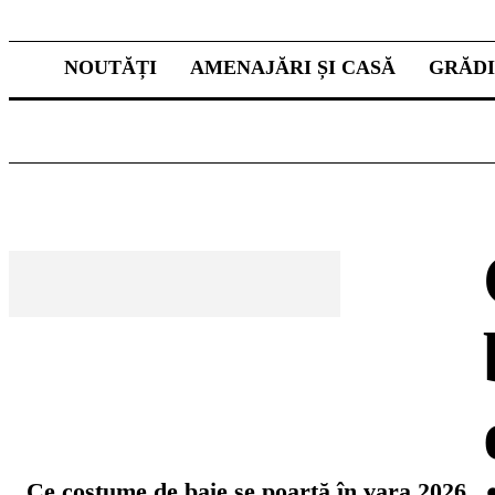
NOUTĂȚI
AMENAJĂRI ȘI CASĂ
GRĂD
CELE MAI CITITE
Ce costume de baie se poartă în vara 2026.