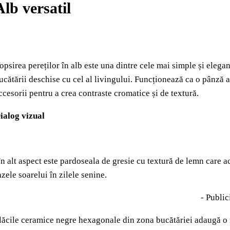
Alb versatil
opsirea pereților în alb este una dintre cele mai simple și elega
ucătării deschise cu cel al livingului. Funcționează ca o pânză a
ccesorii pentru a crea contraste cromatice și de textură.
ialog vizual
n alt aspect este pardoseala de gresie cu textură de lemn care 
azele soarelui în zilele senine.
- Public
lăcile ceramice negre hexagonale din zona bucătăriei adaugă o