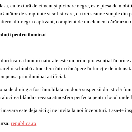
asa, cu textură de ciment și picioare negre, este piesa de mobi
ncântător de simplitate și sofisticare, cu trei scaune simple din
attern alb-negru captivant, completat de un element cărămiziu di
oluții pentru iluminat
alorificarea luminii naturale este un principiu esențial în orice 
oarelui schimbă atmosfera într-o încăpere în funcție de intensit
ompensa prin iluminat artificial.
ona de dining a fost înnobilată cu două suspensii din sticlă fum
trălucirea blândă creează atmosfera perfectă pentru locul unde 
rimăvara este deja aici și ne invită la noi începuturi. Lasă-te insp
ursa:
republica.ro