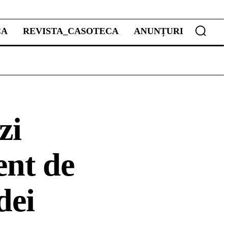
CA
REVISTA_CASOTECA
ANUNȚURI
zi
ent de
dei