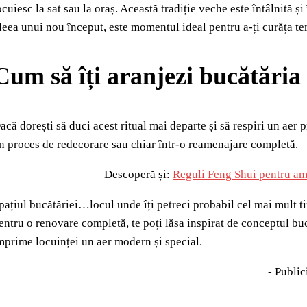
ocuiesc la sat sau la oraș. Această tradiție veche este întâlnită 
deea unui nou început, este momentul ideal pentru a-ți curăța tem
Cum să îți aranjezi bucătăria
acă dorești să duci acest ritual mai departe și să respiri un aer pr
n proces de redecorare sau chiar într-o reamenajare completă.
Descoperă și:
Reguli Feng Shui pentru ame
pațiul bucătăriei…locul unde îți petreci probabil cel mai mult t
entru o renovare completă, te poți lăsa inspirat de conceptul b
mprime locuinței un aer modern și special.
- Public