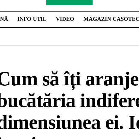
INĂ
INFO UTIL
VIDEO
MAGAZIN CASOTE
Cum să îți aranje
bucătăria indifer
dimensiunea ei. I