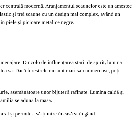
lier centrală modernă. Aranjamentul scaunelor este un amestec
 plastic și trei scaune cu un design mai complex, având un
n piele și picioare metalice negre.
amenajare. Dincolo de influențarea stării de spirit, lumina
atea sa. Dacă ferestrele nu sunt mari sau numeroase, poți
urie, asemănătoare unor bijuterii rafinate. Lumina caldă și
familia se adună la masă.
irat și permite-i să-ți intre în casă și în gând.