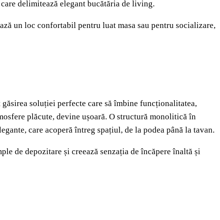
 care delimitează elegant bucătăria de living.
eează un loc confortabil pentru luat masa sau pentru socializare,
 găsirea soluției perfecte care să îmbine funcționalitatea,
atmosfere plăcute, devine ușoară. O structură monolitică în
legante, care acoperă întreg spațiul, de la podea până la tavan.
ple de depozitare și creează senzația de încăpere înaltă și