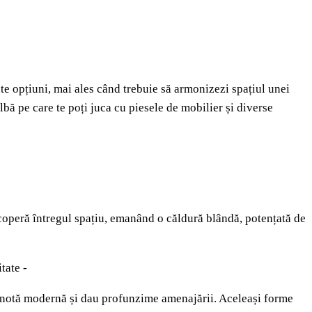
nte opțiuni, mai ales când trebuie să armonizezi spațiul unei
lbă pe care te poți juca cu piesele de mobilier și diverse
acoperă întregul spațiu, emanând o căldură blândă, potențată de
itate -
 notă modernă și dau profunzime amenajării. Aceleași forme