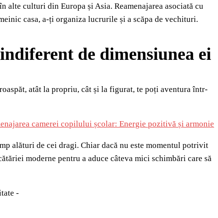
și în alte culturi din Europa și Asia. Reamenajarea asociată cu
einic casa, a-ți organiza lucrurile și a scăpa de vechituri.
 indiferent de dimensiunea ei
oaspăt, atât la propriu, cât și la figurat, te poți aventura într-
najarea camerei copilului școlar: Energie pozitivă și armonie
imp alături de cei dragi. Chiar dacă nu este momentul potrivit
ucătăriei moderne pentru a aduce câteva mici schimbări care să
itate -