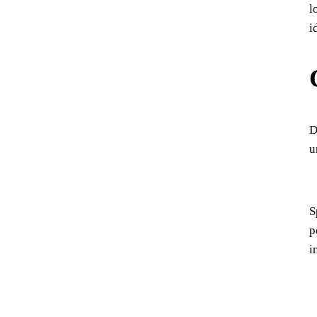
l
i
D
u
S
p
i